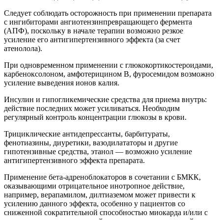
Следует соблюдать осторожность при применении препарата
с ингибиторами ангиотензинпревращающего фермента
(АПФ), поскольку в начале терапии возможно резкое
усиление его антигипертензивного эффекта (за счет
атенолола).
При одновременном применении с глюкокортикостероидами,
карбеноксолоном, амфотерицином В, фуросемидом возможно
усиление выведения ионов калия.
Инсулин и гипогликемические средства для приема внутрь:
действие последних может усиливаться. Необходим
регулярный контроль концентрации глюкозы в крови.
Трициклические антидепрессанты, барбитураты,
фенотиазины, диуретики, вазодилататоры и другие
гипотензивные средства, этанол — возможно усиление
антигипертензивного эффекта препарата.
Применение бета-адреноблокаторов в сочетании с БМКК,
оказывающими отрицательное инотропное действие,
например, верапамилом, дилтиаземом может привести к
усилению данного эффекта, особенно у пациентов со
сниженной сократительной способностью миокарда и/или с