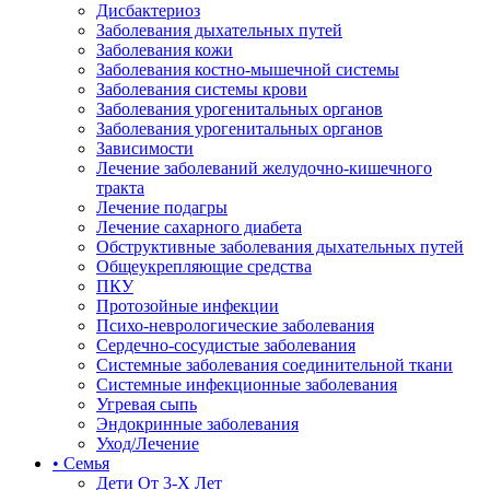
Дисбактериоз
Заболевания дыхательных путей
Заболевания кожи
Заболевания костно-мышечной системы
Заболевания системы крови
Заболевания урогенитальных органов
Заболевания урогенитальных органов
Зависимости
Лечение заболеваний желудочно-кишечного
тракта
Лечение подагры
Лечение сахарного диабета
Обструктивные заболевания дыхательных путей
Общеукрепляющие средства
ПКУ
Протозойные инфекции
Психо-неврологические заболевания
Сердечно-сосудистые заболевания
Системные заболевания соединительной ткани
Системные инфекционные заболевания
Угревая сыпь
Эндокринные заболевания
Уход/Лечение
• Семья
Дети От 3-Х Лет