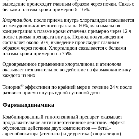
выведение происходит главным образом через почки. Связь с
белками плазмы крови примерно 6–16%.
Хлорталидон:
после приема внутрь хлорталидон всасывается
из желудочно-кишечного тракта на 60%, максимальная
концентрация в плазме крови отмечена примерно через 12 ч
после приема препарата внутрь. Период полувыведения
составляет около 50 ч, выведение происходит главным
образом через почки. Хлорталидон связывается с белками
плазмы крови примерно на 75%.
Одновременное применение хлорталидона и атенолола
оказывает незначительное воздействие на фармакокинетику
каждого из них.
®
Тенорик
эффективен по крайней мере в течение 24 ч после
разового приема внутрь одной суточной дозы.
Фармакодинамика
Комбинированный гипотензивный препарат, оказывает
продолжительное антигипертензивное действие. Эффект
обусловлен действием двух компонентов — бета1-
адреноблокатора (атенолол) и диуретика (хлорталидон).