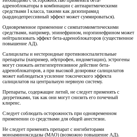
Необходимо с осторожностью применять бета-
адреноблокаторы в комбинации с антиаритмическими
средствами I класса, такими как дизопирамид
(кардиодепрессивный эффект может суммироваться).
Одновременное применение с симпатомиметическими
средствами, например, эпинефрином, норэпинефрином может
нейтрализовать эффект бета-адреноблокаторов (существенное
повышение АД).
Салицилаты и нестероидные противовоспалительные
препараты (например, ибупрофен, индометацин), эстрогены
могут снижать антигипертензивное действие бета-
адреноблокаторов, а при высокой дозировке салицилатов
может наблюдаться усиление токсического эффекта
салицилатов на центральную нервную систему.
Препараты, содержащие литий, не следует применять с
диуретиками, так как они могут снизить его почечный
клиренс.
Следует соблюдать осторожность при одновременном
применении со средствами для общей анестезии.
Не следует применять препарат с ингибиторами
моноаминоксидазы (МАО) (возможно повышение АД).