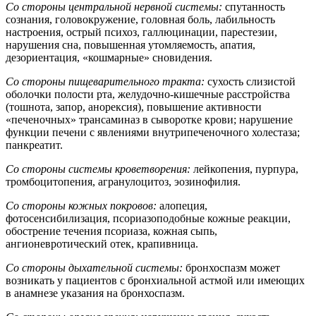
Со стороны центральной нервной системы:
спутанность
сознания, головокружение, головная боль, лабильность
настроения, острый психоз, галлюцинации, парестезии,
нарушения сна, повышенная утомляемость, апатия,
дезориентация, «кошмарные» сновидения.
Со стороны пищеварительного тракта:
сухость слизистой
оболочки полости рта, желудочно-кишечные расстройства
(тошнота, запор, анорексия), повышение активности
«печеночных» трансаминаз в сыворотке крови; нарушение
функции печени с явлениями внутрипеченочного холестаза;
панкреатит.
Со стороны системы кроветворения:
лейкопения, пурпура,
тромбоцитопения, агранулоцитоз, эозинофилия.
Со стороны кожных покровов:
алопеция,
фотосенсибилизация, псориазоподобные кожные реакции,
обострение течения псориаза, кожная сыпь,
ангионевротический отек, крапивница.
Со стороны дыхательной системы:
бронхоспазм может
возникать у пациентов с бронхиальной астмой или имеющих
в анамнезе указания на бронхоспазм.