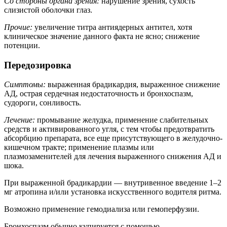
Со стороны органа зрения:
нарушение зрения, сухость
слизистой оболочки глаз.
Прочие:
увеличение титра антиядерных антител, хотя
клиническое значение данного факта не ясно; снижение
потенции.
Передозировка
Симптомы:
выраженная брадикардия, выраженное снижение
АД, острая сердечная недостаточность и бронхоспазм,
судороги, сонливость.
Лечение:
промывание желудка, применение слабительных
средств и активированного угля, с тем чтобы предотвратить
абсорбцию препарата, все еще присутствующего в желудочно-
кишечном тракте; применение плазмы или
плазмозаменителей для лечения выраженного снижения АД и
шока.
При выраженной брадикардии — внутривенное введение 1–2
мг атропина и/или установка искусственного водителя ритма.
Возможно применение гемодиализа или гемоперфузии.
Бронхоспазм обычно купируется с помощью