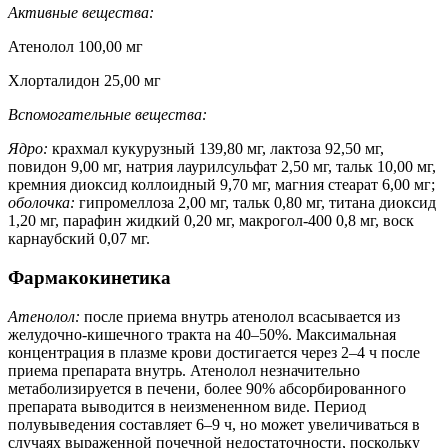
Активные вещества:
Атенолол 100,00 мг
Хлорталидон 25,00 мг
Вспомогательные вещества:
Ядро:
крахмал кукурузный 139,80 мг, лактоза 92,50 мг,
повидон 9,00 мг, натрия лаурилсульфат 2,50 мг, тальк 10,00 мг,
кремния диоксид коллоидный 9,70 мг, магния стеарат 6,00 мг;
оболочка:
гипромеллоза 2,00 мг, тальк 0,80 мг, титана диоксид
1,20 мг, парафин жидкий 0,20 мг, макрогол-400 0,8 мг, воск
карнаубский 0,07 мг.
Фармакокинетика
Атенолол:
после приема внутрь атенолол всасывается из
желудочно-кишечного тракта на 40–50%. Максимальная
концентрация в плазме крови достигается через 2–4 ч после
приема препарата внутрь. Атенолол незначительно
метаболизируется в печени, более 90% абсорбированного
препарата выводится в неизмененном виде. Период
полувыведения составляет 6–9 ч, но может увеличиваться в
случаях выраженной почечной недостаточности, поскольку