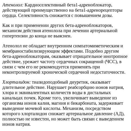
Атенолол:
Кардиоселективный бета1-адреноблокатор,
действующий преимущественно на бета1‑адренорецепторы
сердца. Селективность снижается с повышением дозы.
Как и при применении других бета-адреноблокаторов,
механизм действия атенолола при лечении артериальной
гипертензии до конца не выяснен.
Атенолол не обладает внутренним симпатомиметическим и
мембраностабилизирующим эффектами. Подобно другим
бета-адреноблокаторам, оказывает отрицательное инотропное
действие, урежает частоту сердечных сокращений (ЧСС), в
связи с чем его не рекомендуется применять при
неконтролируемой хронической сердечной недостаточности.
Хлорталидон:
тиазидоподобный диуретик, оказывает
длительное действие. Нарушает реабсорбцию ионов натрия,
хлора и эквивалентных количеств воды в дистальных
канальцах почек. Кроме того, увеличивает выведение из
организма ионов калия, магния и бикарбоната, задерживает
выведение мочевой кислоты. Механизм, посредством
которого хлорталидон снижает артериальное давление (АД),
полностью не известен, но может быть связан с выведением
ионов натрия.