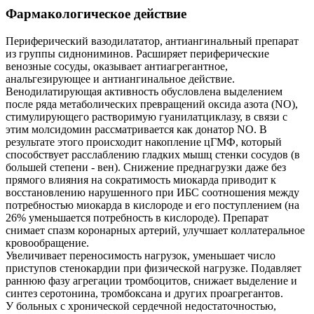
Фармакологическое действие
Периферический вазодилататор, антиангинальный препарат
из группы сиднониминов. Расширяет периферические
венозные сосуды, оказывает антиагрегантное,
анальгезирующее и антиангинальное действие.
Венодилатирующая активность обусловлена выделением
после ряда метаболических превращений оксида азота (NО),
стимулирующего растворимую гуанилатциклазу, в связи с
этим молсидомин рассматривается как донатор NО. В
результате этого происходит накопление цГМФ, который
способствует расслаблению гладких мышц стенки сосудов (в
большей степени - вен). Снижение преднагрузки даже без
прямого влияния на сократимость миокарда приводит к
восстановлению нарушенного при ИБС соотношения между
потребностью миокарда в кислороде и его поступлением (на
26% уменьшается потребность в кислороде). Препарат
снимает спазм коронарных артерий, улучшает коллатеральное
кровообращение.
Увеличивает переносимость нагрузок, уменьшает число
приступов стенокардии при физической нагрузке. Подавляет
раннюю фазу агрегации тромбоцитов, снижает выделение и
синтез серотонина, тромбоксана и других проагрегантов.
У больных с хронической сердечной недостаточностью,