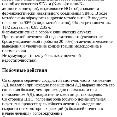
нестойкое вещество SIN-1а (N-морфолино-N-
аминосинтонитрил), выделяющее NO с образованием
фармакологически неактивного соединения SIN-lc. В ходе
метаболизма образуются и другие метаболиты. Выводится
почками на 90% (в виде метаболитов), 9% - через кишечник.
T1/2 составляет 0.85-2.35 ч.
Фармакокинетика в особых клинических случаях
При тяжелой печеночной недостаточности (увеличение
бромсульфалеиновой пробы до 20-50%) отмечено замедление
выведения и увеличение концентрации молсидомина в
плазме крови.
Не кумулирует (в т.ч. у больных с почечной
недостаточностью).
Побочные действия
Со стороны сердечно-сосудистой системы: часто - снижение
АД, коллапс (при исходно повышенном АД выраженность его
снижения больше, чем при исходно нормальном или
пониженном АД); покраснение кожи лица, тахикардия.
Со стороны ЦНС: головная боль (обычно незначительная,
исчезает в процессе дальнейшего лечения), замедление
скорости психомоторных реакций (в большей степени в
начале лечения), головокружение.