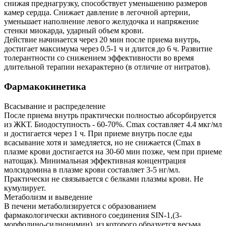
снижая преднагрузку, способствует уменьшению размеров
камер сердца. Снижает давление в легочной артерии,
уменьшает наполнение левого желудочка и напряжение
стенки миокарда, ударный объем крови.
Действие начинается через 20 мин после приема внутрь,
достигает максимума через 0.5-1 ч и длится до 6 ч. Развитие
толерантности со снижением эффективности во время
длительной терапии нехарактерно (в отличие от нитратов).
Фармакокинетика
Всасывание и распределение
После приема внутрь практически полностью абсорбируется
из ЖКТ. Биодоступность - 60-70%. Cmax составляет 4.4 мкг/мл
и достигается через 1 ч. При приеме внутрь после еды
всасывание хотя и замедляется, но не снижается (Cmax в
плазме крови достигается на 30-60 мин позже, чем при приеме
натощак). Минимальная эффективная концентрация
молсидомина в плазме крови составляет 3-5 нг/мл.
Практически не связывается с белками плазмы крови. Не
кумулирует.
Метаболизм и выведение
В печени метаболизируется с образованием
фармакологически активного соединения SIN-1,(3-
морфолино-сиднонимин), из которого образуется весьма