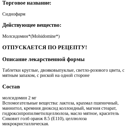
Торговое название:
Сиднофарм
Действующее вещество:
Молсидомин*(Molsidomine*)
ОТПУСКАЕТСЯ ПО РЕЦЕПТУ!
Описание лекарственной формы
Таблетки круглые, двояковыпуклые, светло-розового цвета, с
мятным запахом, с риской на одной стороне
Состав
молсидомин 2 мг
Вспомогательные вещества: лактоза, крахмал пшеничный,
маннитол, кремния диоксид коллоидный, магния стеарат,
гидроксипропилметилцеллюлоза, масло мятное, краситель
Сиковит голб оранж 8.5 (Е110), целлюлоза
микрокристаллическая.