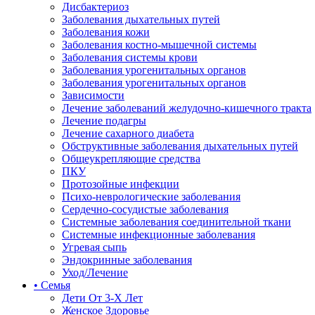
Дисбактериоз
Заболевания дыхательных путей
Заболевания кожи
Заболевания костно-мышечной системы
Заболевания системы крови
Заболевания урогенитальных органов
Заболевания урогенитальных органов
Зависимости
Лечение заболеваний желудочно-кишечного тракта
Лечение подагры
Лечение сахарного диабета
Обструктивные заболевания дыхательных путей
Общеукрепляющие средства
ПКУ
Протозойные инфекции
Психо-неврологические заболевания
Сердечно-сосудистые заболевания
Системные заболевания соединительной ткани
Системные инфекционные заболевания
Угревая сыпь
Эндокринные заболевания
Уход/Лечение
• Семья
Дети От 3-Х Лет
Женское Здоровье