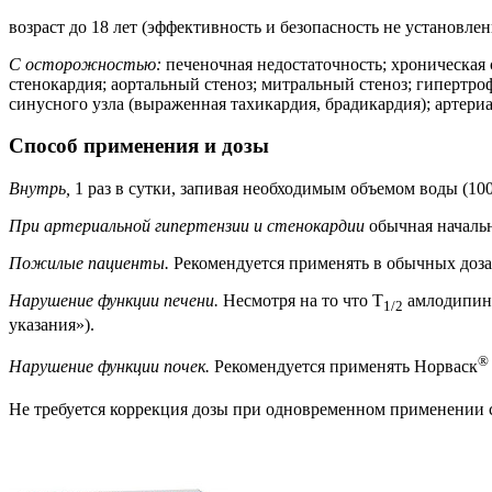
возраст до 18 лет (эффективность и безопасность не установлен
С осторожностью:
печеночная недостаточность; хроническая
стенокардия; аортальный стеноз; митральный стеноз; гипертро
синусного узла (выраженная тахикардия, брадикардия); арте
Способ применения и дозы
Внутрь,
1 раз в сутки, запивая необходимым объемом воды (100
При артериальной гипертензии и стенокардии
обычная начальн
Пожилые пациенты.
Рекомендуется применять в обычных дозах
Нарушение функции печени.
Несмотря на то что T
амлодипина
1/2
указания»).
®
Нарушение функции почек.
Рекомендуется применять Норваск
Не требуется коррекция дозы при одновременном применении