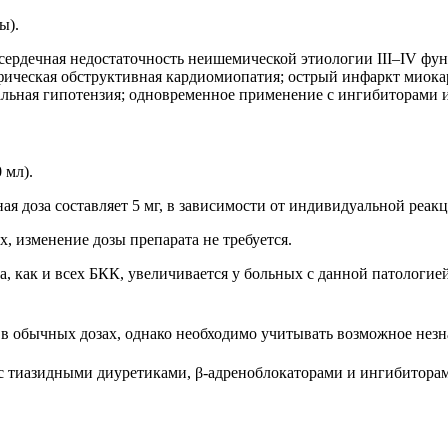
ы).
 сердечная недостаточность неишемической этиологии III–IV ф
фическая обструктивная кардиомиопатия; острый инфаркт миокард
риальная гипотензия; одновременное применение с ингибиторам
 мл).
ая доза составляет 5 мг, в зависимости от индивидуальной реак
, изменение дозы препарата не требуется.
, как и всех БКК, увеличивается у больных с данной патологией
в обычных дозах, однако необходимо учитывать возможное незн
 с тиазидными диуретиками, β-адреноблокаторами и ингибитор