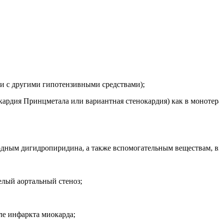
нии с другими гипотензивными средствами);
окардия Принцметала или вариантная стенокардия) как в моноте
дным дигидропиридина, а также вспомогательным веществам, вх
елый аортальный стеноз;
ле инфаркта миокарда;