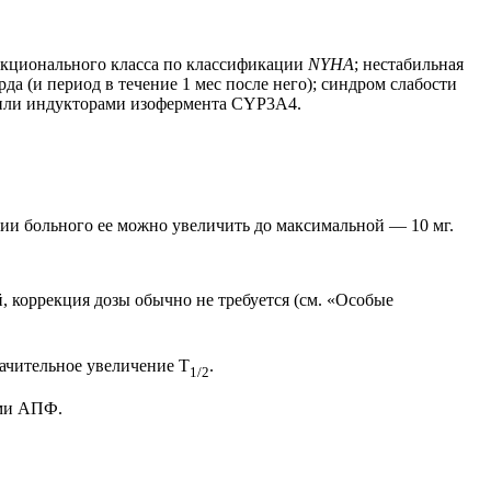
ункционального класса по классификации
NYHA
; нестабильная
а (и период в течение 1 мес после него); синдром слабости
и или индукторами изофермента CYP3A4.
ции больного ее можно увеличить до максимальной — 10 мг.
, коррекция дозы обычно не требуется (см. «Особые
ачительное увеличение T
.
1/2
ами АПФ.