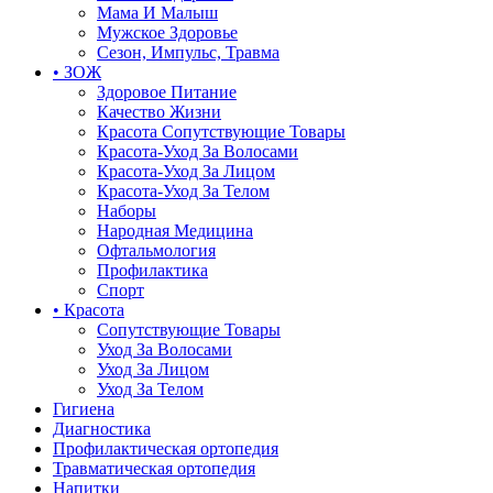
Мама И Малыш
Мужское Здоровье
Сезон, Импульс, Травма
• ЗОЖ
Здоровое Питание
Качество Жизни
Красота Сопутствующие Товары
Красота-Уход За Волосами
Красота-Уход За Лицом
Красота-Уход За Телом
Наборы
Народная Медицина
Офтальмология
Профилактика
Спорт
• Красота
Сопутствующие Товары
Уход За Волосами
Уход За Лицом
Уход За Телом
Гигиена
Диагностика
Профилактическая ортопедия
Травматическая ортопедия
Напитки