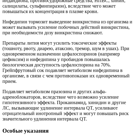
индандиона, противосудорожные средства, НПВС, хинин,
салицилаты, сульфинпиразон), вследствие чего может
повышаться их концентрация в плазме крови.
Нифедипин тормозит выведение винкристина из организма и
может вызывать усиление побочных действий винкристина,
при необходимости дозу винкристина снижают.
Препараты лития могут усилить токсические эффекты
(тошноту, рвоту, диарею, атаксию, тремор, шум в ушах). При
одновременном назначении цефалоспоринов (например
цефиксим) и нифедипина у пробандов повышалась
биологическая доступность цефалоспорина на 70%.
Грейпфрутовый сок подавляет метаболизм нифедипина в
организме, в связи с чем противопоказан их одновременный
прием.
Подавляет метаболизм празозина и других альфа-
адреноблокаторов, вследствие чего возможно усиление
гипотензивного эффекта. Прокаинамид, хинидин и другие
ЛС, вызывающие удлинение интервала QT, усиливают
отрицательный инотропный эффект и могут повышать риск
значительного удлинения интервала QT.
Особые указания