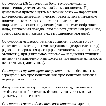
Со стороны ЦНС:
головная боль, головокружение,
повышенная утомляемость, слабость, сонливость. При
длительном приеме внутрь в высоких дозах — парестезии
конечностей, депрессия, чувство тревоги, при длительном
приеме в высоких дозах — экстрапирамидные
(паркинсонические) нарушения (атаксия, «маскообразное»
лицо, шаркающая походка, скованность движений рук и ног,
тремор кистей и пальцев рук, затрудненное глотание).
Со стороны пищеварительной системы:
сухость во рту,
снижение аппетита, диспепсия (тошнота, диарея или запор);
редко — гиперплазия десен (кровоточивость, болезненность,
отечность), при длительном приеме — нарушения функции
печени (внутрипеченочный холестаз, повышение активности
печеночных трансаминаз).
Со стороны органов кроветворения:
анемия, бессимптомный
агранулоцитоз, тромбоцитопения, тромбоцитопеническая
пурпура, лейкопения.
Аллергические реакции:
редко — кожный зуд, экзантема,
эксфолиативный дерматит, фотодерматит; очень редко —
аутоиммунный гепатит.
Со стороны опорно-двигательного аппарата:
артрит,