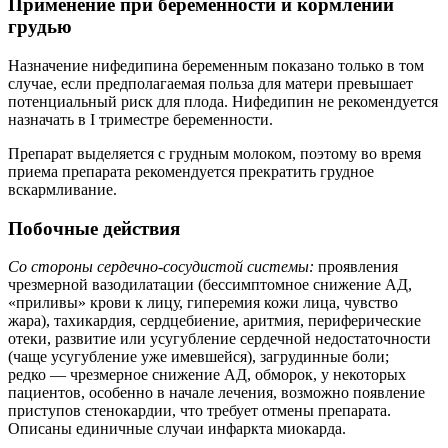
Применение при беременности и кормлении
грудью
Назначение нифедипина беременным показано только в том
случае, если предполагаемая польза для матери превышает
потенциальный риск для плода. Нифедипин не рекомендуется
назначать в I триместре беременности.
Препарат выделяется с грудным молоком, поэтому во время
приема препарата рекомендуется прекратить грудное
вскармливание.
Побочные действия
Со стороны сердечно-сосудистой системы:
проявления
чрезмерной вазодилатации (бессимптомное снижение АД,
«приливы» крови к лицу, гиперемия кожи лица, чувство
жара), тахикардия, сердцебиение, аритмия, периферические
отеки, развитие или усугубление сердечной недостаточности
(чаще усугубление уже имевшейся), загрудинные боли;
редко — чрезмерное снижение АД, обморок, у некоторых
пациентов, особенно в начале лечения, возможно появление
приступов стенокардии, что требует отмены препарата.
Описаны единичные случаи инфаркта миокарда.