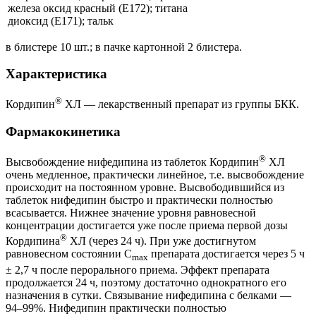
железа оксид красный (Е172); титана
диоксид (Е171); тальк
в блистере 10 шт.; в пачке картонной 2 блистера.
Характеристика
®
Кордипин
ХЛ — лекарственный препарат из группы БКК.
Фармакокинетика
®
Высвобождение нифедипина из таблеток Кордипин
ХЛ
очень медленное, практически линейное, т.е. высвобождение
происходит на постоянном уровне. Высвободившийся из
таблеток нифедипин быстро и практически полностью
всасывается. Нижнее значение уровня равновесной
концентрации достигается уже после приема первой дозы
®
Кордипина
ХЛ (через 24 ч). При уже достигнутом
равновесном состоянии C
препарата достигается через 5 ч
max
± 2,7 ч после перорального приема. Эффект препарата
продолжается 24 ч, поэтому достаточно однократного его
назначения в сутки. Связывание нифедипина с белками —
94–99%. Нифедипин практически полностью