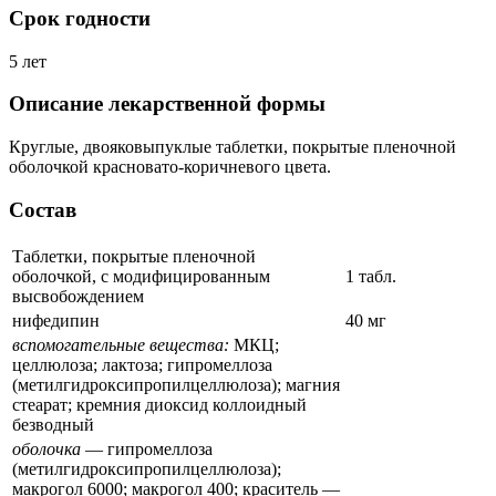
Срок годности
5 лет
Описание лекарственной формы
Круглые, двояковыпуклые таблетки, покрытые пленочной
оболочкой красновато-коричневого цвета.
Состав
Таблетки, покрытые пленочной
оболочкой, с модифицированным
1 табл.
высвобождением
нифедипин
40 мг
вспомогательные вещества:
МКЦ;
целлюлоза; лактоза; гипромеллоза
(метилгидроксипропилцеллюлоза); магния
стеарат; кремния диоксид коллоидный
безводный
оболочка
— гипромеллоза
(метилгидроксипропилцеллюлоза);
макрогол 6000; макрогол 400; краситель —