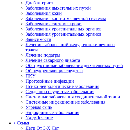
Дисбактериоз
Заболевания дыхательных путей
Заболевания кожи
Заболевания костно-мышечной системы
Заболевания системы крови
Заболевания урогенитальных органов
Заболевания урогенитальных органов
Зависимости
Лечение заболеваний желудочно-кишечного
тракта
Лечение подагры
Лечение сахарного диабета
Обструктивные заболевания дыхательных путей
Общеукрепляющие средства
ПКУ
Протозойные инфекции
Психо-неврологические заболевания
Сердечно-сосудистые заболевания
Системные заболевания соединительной ткани
Системные инфекционные заболевания
Угревая сыпь
Эндокринные заболевания
Уход/Лечение
• Семья
Дети От 3-Х Лет