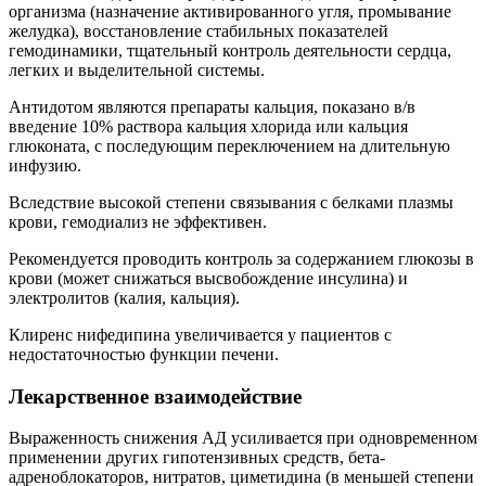
организма (назначение активированного угля, промывание
желудка), восстановление стабильных показателей
гемодинамики, тщательный контроль деятельности сердца,
легких и выделительной системы.
Антидотом являются препараты кальция, показано в/в
введение 10% раствора кальция хлорида или кальция
глюконата, с последующим переключением на длительную
инфузию.
Вследствие высокой степени связывания с белками плазмы
крови, гемодиализ не эффективен.
Рекомендуется проводить контроль за содержанием глюкозы в
крови (может снижаться высвобождение инсулина) и
электролитов (калия, кальция).
Клиренс нифедипина увеличивается у пациентов с
недостаточностью функции печени.
Лекарственное взаимодействие
Выраженность снижения АД усиливается при одновременном
применении других гипотензивных средств, бета-
адреноблокаторов, нитратов, циметидина (в меньшей степени