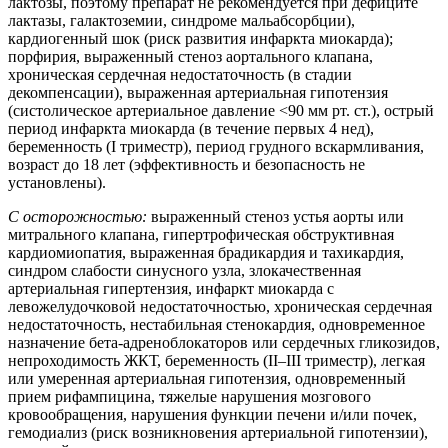
лактозы, поэтому препарат не рекомендуется при дефиците
лактазы, галактоземии, синдроме мальабсорбции),
кардиогенный шок (риск развития инфаркта миокарда);
порфирия, выраженный стеноз аортального клапана,
хроническая сердечная недостаточность (в стадии
декомпенсации), выраженная артериальная гипотензия
(систолическое артериальное давление <90 мм рт. ст.), острый
период инфаркта миокарда (в течение первых 4 нед),
беременность (I триместр), период грудного вскармливания,
возраст до 18 лет (эффективность и безопасность не
установлены).
С осторожностью:
выраженный стеноз устья аорты или
митрального клапана, гипертрофическая обструктивная
кардиомиопатия, выраженная брадикардия и тахикардия,
синдром слабости синусного узла, злокачественная
артериальная гипертензия, инфаркт миокарда с
левожелудочковой недостаточностью, хроническая сердечная
недостаточность, нестабильная стенокардия, одновременное
назначение бета-адреноблокаторов или сердечных гликозидов,
непроходимость ЖКТ, беременность (II–III триместр), легкая
или умеренная артериальная гипотензия, одновременный
прием рифампицина, тяжелые нарушения мозгового
кровообращения, нарушения функции печени и/или почек,
гемодиализ (риск возникновения артериальной гипотензии),