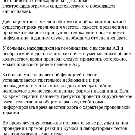
нестабильной стенокардии, когда данные
электрокардиограммы свидетельствуют о преходящем
ангиоспазме).
Для пациентов с тяжелой обструктивной кардиомиопатией
существует риск увеличения частоты, тяжести проявления и
продолжительности приступов стенокардии после приема
нифедипина; в данном случае необходима отмена препарата.
У больных, находящихся на гемодиализе, с высоким АД и
необратимой недостаточностью почек с уменьшенным общим
количеством крови препарат следует применять осторожно,
может произойти резкое падение АД.
За больными с нарушенной функцией печени
устанавливается тщательное наблюдение и при
необходимости у них снижают дозу препарата и/или
используют другие лекарственные формы нифедипина. Если
во время терапии пациенту требуется провести хирургическое
вмешательство под общим наркозом, необходимо
информировать врача-анестезиолога о характере проводимой
терапии.
Во время лечения возможны положительные результаты при
проведении прямой реакции Кумбса и лабораторных тестов
на антинуклеарные антитела.