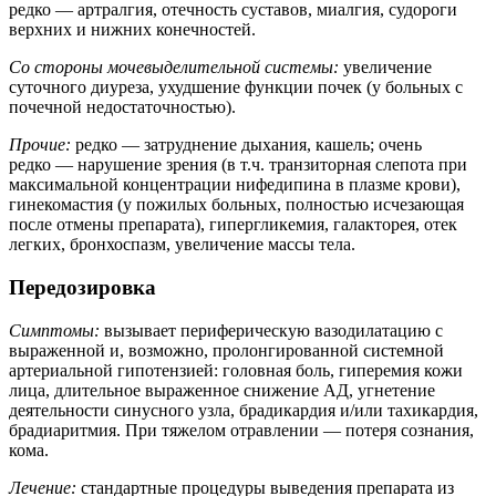
редко — артралгия, отечность суставов, миалгия, судороги
верхних и нижних конечностей.
Со стороны мочевыделительной системы:
увеличение
суточного диуреза, ухудшение функции почек (у больных с
почечной недостаточностью).
Прочие:
редко — затруднение дыхания, кашель; очень
редко — нарушение зрения (в т.ч. транзиторная слепота при
максимальной концентрации нифедипина в плазме крови),
гинекомастия (у пожилых больных, полностью исчезающая
после отмены препарата), гипергликемия, галакторея, отек
легких, бронхоспазм, увеличение массы тела.
Передозировка
Симптомы:
вызывает периферическую вазодилатацию с
выраженной и, возможно, пролонгированной системной
артериальной гипотензией: головная боль, гиперемия кожи
лица, длительное выраженное снижение АД, угнетение
деятельности синусного узла, брадикардия и/или тахикардия,
брадиаритмия. При тяжелом отравлении — потеря сознания,
кома.
Лечение:
стандартные процедуры выведения препарата из