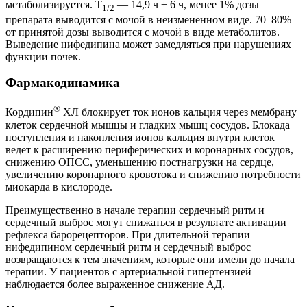
метаболизируется. T
— 14,9 ч ± 6 ч, менее 1% дозы
1/2
препарата выводится с мочой в неизмененном виде. 70–80%
от принятой дозы выводится с мочой в виде метаболитов.
Выведение нифедипина может замедляться при нарушениях
функции почек.
Фармакодинамика
®
Кордипин
ХЛ блокирует ток ионов кальция через мембрану
клеток сердечной мышцы и гладких мышц сосудов. Блокада
поступления и накопления ионов кальция внутри клеток
ведет к расширению периферических и коронарных сосудов,
снижению ОПСС, уменьшению постнагрузки на сердце,
увеличению коронарного кровотока и снижению потребности
миокарда в кислороде.
Преимущественно в начале терапии сердечный ритм и
сердечный выброс могут снижаться в результате активации
рефлекса барорецепторов. При длительной терапии
нифедипином сердечный ритм и сердечный выброс
возвращаются к тем значениям, которые они имели до начала
терапии. У пациентов с артериальной гипертензией
наблюдается более выраженное снижение АД.