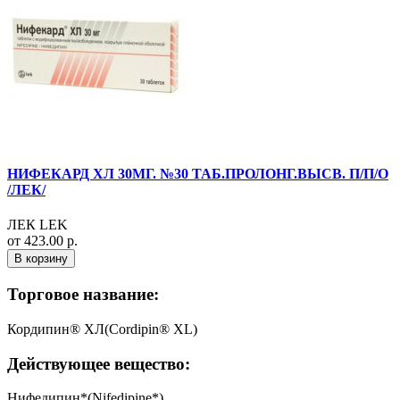
НИФЕКАРД ХЛ 30МГ. №30 ТАБ.ПРОЛОНГ.ВЫСВ. П/П/О
/ЛЕК/
ЛЕК LEK
от 423.00 р.
В корзину
Торговое название:
Кордипин® XЛ(Cordipin® XL)
Действующее вещество:
Нифедипин*(Nifedipine*)