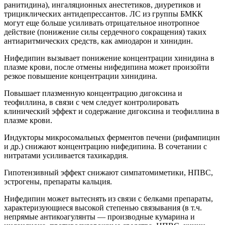
ранитидина), ингаляционных анестетиков, диуретиков и
трициклических антидепрессантов. ЛС из группы БМКК
могут еще больше усиливать отрицательное инотропное
действие (понижение силы сердечного сокращения) таких
антиаритмических средств, как амиодарон и хинидин.
Нифедипин вызывает понижение концентрации хинидина в
плазме крови, после отмены нифедипина может произойти
резкое повышение концентрации хинидина.
Повышает плазменную концентрацию дигоксина и
теофиллина, в связи с чем следует контролировать
клинический эффект и содержание дигоксина и теофиллина в
плазме крови.
Индукторы микросомальных ферментов печени (рифампицин
и др.) снижают концентрацию нифедипина. В сочетании с
нитратами усиливается тахикардия.
Гипотензивный эффект снижают симпатомиметики, НПВС,
эстрогены, препараты кальция.
Нифедипин может вытеснять из связи с белками препараты,
характеризующиеся высокой степенью связывания (в т.ч.
непрямые антикоагулянты — производные кумарина и