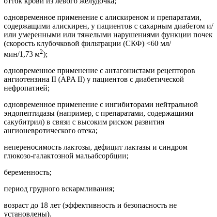
отток крови из левого желудочка;
одновременное применение с алискиреном и препаратами,
содержащими алискирен, у пациентов с сахарным диабетом и/
или умеренными или тяжелыми нарушениями функции почек
(скорость клубочковой фильтрации (СКФ) <60 мл/
2
мин/1,73 м
);
одновременное применение с антагонистами рецепторов
ангиотензина II (APA II) у пациентов с диабетической
нефропатией;
одновременное применение с ингибиторами нейтральной
эндопептидазы (например, с препаратами, содержащими
сакубитрил) в связи с высоким риском развития
ангионевротического отека;
непереносимость лактозы, дефицит лактазы и синдром
глюкозо-галактозной мальабсорбции;
беременность;
период грудного вскармливания;
возраст до 18 лет (эффективность и безопасность не
установлены).