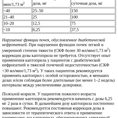
2
доза, мг
суточная доза, мг
мин/1,73 м
>40
25–50
150
21–40
25
100
10–20
12,5
75
<10
6,25
37,5
Нарушение функции почек, обусловленное диабетической
нефропатией
. При нарушении функции почек легкой и
2
умеренной степени тяжести (СКФ более 30 мл/мин/1,73 м
)
коррекция дозы каптоприла не требуется. Отсутствует опыт
применения каптоприла у пациентов с диабетической
нефропатией и тяжелой почечной недостаточностью (СКФ
2
<30 мл/мин/1,73 м
). У таких пациентов рекомендуется
применять каптоприл с особой осторожностью, в меньших
дозах и/или соблюдая более длительные (не менее 1–2 недель)
интервалы между увеличениями дозировки.
Пожилой возраст
. У пациентов пожилого возраста
применение каптоприла рекомендуется начинать с дозы 6,25
мг 2 раза в сутки. В дальнейшем дозу каптоприла постепенно
повышают. Рекомендуется постоянная коррекция дозы в
зависимости от терапевтического ответа и применение
наименьших доз каптоприла, обеспечивающих адекватный