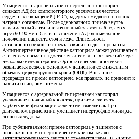
У пациентов с артериальной гипертензией каптоприл
снижает АД без компенсаторного увеличения частоты
сердечных сокращений (ЧСС), задержки жидкости и ионов
натрия в организме. После однократного приема внутрь
максимальный антигипертензивный эффект наблюдается
через 60–90 мин. Степень снижения АД одинакова при
положении пациента стоя и лежа. Длительность
антигипертензивного эффекта зависит от дозы препарата.
Антигипертензивное действие каптоприла может усиливаться
с течением времени и достигает оптимальных значений через
несколько недель терапии. Ортостатическая гипотензия
развивается редко, в основном у пациентов со сниженным
объемом циркулирующей крови (ОЦК). Внезапное
прекращение приема каптоприла, как правило, не приводит к
развитию синдрома отмены.
У пациентов с артериальной гипертензией каптоприл
увеличивает почечный кровоток, при этом скорость
клубочковой фильтрации обычно не изменяется. При
длительном применении уменьшает гипертрофию миокарда
левого желудочка.
При сублингвальном приеме каптоприла у пациентов с
неосложненным гипертоническим кризом начало
антигипертензивного действия отмечается через 10–20 мин;