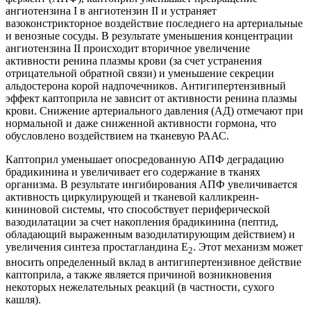
ангиотензина I в ангиотензин II и устраняет
вазоконстрикторное воздействие последнего на артериальные
и венозные сосуды. В результате уменьшения концентрации
ангиотензина II происходит вторичное увеличение
активности ренина плазмы крови (за счет устранения
отрицательной обратной связи) и уменьшение секреции
альдостерона корой надпочечников. Антигипертензивный
эффект каптоприла не зависит от активности ренина плазмы
крови. Снижение артериального давления (АД) отмечают при
нормальной и даже сниженной активности гормона, что
обусловлено воздействием на тканевую РААС.
Каптоприл уменьшает опосредованную АПФ деградацию
брадикинина и увеличивает его содержание в тканях
организма. В результате ингибирования АПФ увеличивается
активность циркулирующей и тканевой калликреин-
кининовой системы, что способствует периферической
вазодилатации за счет накопления брадикинина (пептид,
обладающий выраженным вазодилатирующим действием) и
увеличения синтеза простагландина Е
. Этот механизм может
2
вносить определенный вклад в антигипертензивное действие
каптоприла, а также является причиной возникновения
некоторых нежелательных реакций (в частности, сухого
кашля).