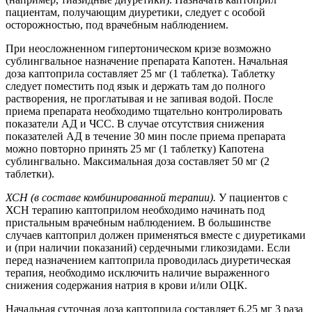
пациентам, получающим диуретики, следует с особой
осторожностью, под врачебным наблюдением.
При неосложненном гипертоническом кризе возможно
сублингвальное назначение препарата Капотен. Начальная
доза каптоприла составляет 25 мг (1 таблетка). Таблетку
следует поместить под язык и держать там до полного
растворения, не проглатывая и не запивая водой. После
приема препарата необходимо тщательно контролировать
показатели АД и ЧСС. В случае отсутствия снижения
показателей АД в течение 30 мин после приема препарата
можно повторно принять 25 мг (1 таблетку) Капотена
сублингвально. Максимальная доза составляет 50 мг (2
таблетки).
ХСН (в составе комбинированной терапии).
У пациентов с
ХСН терапию каптоприлом необходимо начинать под
пристальным врачебным наблюдением. В большинстве
случаев каптоприл должен применяться вместе с диуретиками
и (при наличии показаний) сердечными гликозидами. Если
перед назначением каптоприла проводилась диуретическая
терапия, необходимо исключить наличие выраженного
снижения содержания натрия в крови и/или ОЦК.
Начальная суточная доза каптоприла составляет 6,25 мг 3 раза