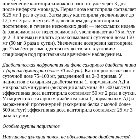
применение каптоприла можно начинать уже через 3 дня
после инфаркта миокарда. Первая доза каптоприла составляет
6,25 мг 1 раз в сутки. Затем дозу каптоприла увеличивают до
12,5 мг 3 раза в сутки. В дальнейшем дозу каптоприла
постепенно, в течение нескольких дней — нескольких недель
(в зависимости от переносимости), увеличивают до 75 мг/сут
(в 2–3 приема) и вплоть до максимальной суточной дозы 150
мг (50 мг 3 раза в сутки). Увеличение дозировки каптоприла
до 75 мг/сут рекомендуется осуществлять в условиях
стационара под пристальным врачебным наблюдением.
Диабетическая нефропатия на фоне сахарного диабета типа
1 (при альбуминурии более 30 мг/сут)
. Каптоприл назначают в
суточной дозе 75–100 мг, разделенной на 2–3 приема. У
пациентов с сахарным диабетом типа 1, нормальным АД и
микроальбуминурией (экскреция альбумина 30–300 мг/сут)
эффективная доза каптоприла составляет 50 мг 2 раза в сутки.
У пациентов с сахарным диабетом типа 1, нормальным АД и
выраженной протеинурией (экскреция белка с мочой более
500 мг/сут) эффективная доза каптоприла составляет 25 мг 3
раза в сутки.
Особые группы пациентов
Нарушение функции почек
, не обусловленное диабетической