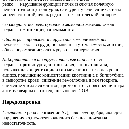
редко — нарушение функции почек (включая почечную
недостаточность), полиурия, олигурия, увеличение частоты
мочеиспусканий; очень редко — нефротический синдром.
Со стороны половых органов и молочной железы:
очень
редко — импотенция, гинекомастия.
Общие расстройства и нарушения в месте введения:
нечасто — боль в груди, повышенная утомляемость, астения,
общее недомогание; очень редко — гипертермия.
Лабораторные и инструментальные данные:
очень
редко — протеинурия, эозинофилия, гипонатриемия,
повышение концентрации азота мочевины в плазме крови,
ацидоз, повышение концентрации креатинина и билирубина
в сыворотке крови, снижение гемоглобина и гематокрита,
снижение числа лейкоцитов, тромбоцитов, повышение титра
антинуклеарных антител, повышение СОЭ.
Передозировка
Симптомы:
резкое снижение АД, шок, ступор, брадикардия,
нарушения водно-электролитного баланса, почечная
недостаточность.