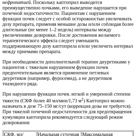
нефропатией.
Поскольку каптоприл выводится
преимущественно почками, его выведение нарушается при
почечной недостаточности. Пациентам с нарушением
функции почек следует с особой осторожностью увеличивать
дозу препарата, применяя меньшие дозы и/или соблюдая более
длительные (не менее 1–2 недель) интервалы между
увеличениями дозировки. После достижения желаемого
терапевтического эффекта следует уменьшить
поддерживающую дозу каптоприла и/или увеличить интервал
между приемами препарата.
При необходимости дополнительной терапии диуретиками у
пациентов с тяжелым нарушением функции почек
предпочтительным является применение петлевых
диуретиков (например, фуросемид), а не диуретиков
тиазидного ряда.
При нарушении функции почек легкой и умеренной степени
2
тяжести (СКФ более 40 мл/мин/1,73 м
) Каптоприл можно
назначать в дозе 75–150 мг/сут (коррекция дозы не требуется).
При тяжелой почечной недостаточности для предотвращения
кумуляции каптоприла рекомендуется следующий режим
дозирования:
СКФ, мл/
Начальная суточная
Максимальная