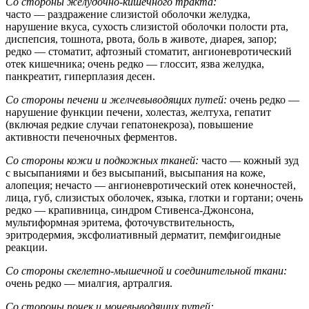
Со стороны желудочно-кишечного тракта:
часто — раздражение слизистой оболочки желудка,
нарушение вкуса, сухость слизистой оболочки полости рта,
диспепсия, тошнота, рвота, боль в животе, диарея, запор;
редко — стоматит, афтозный стоматит, ангионевротический
отек кишечника; очень редко — глоссит, язва желудка,
панкреатит, гиперплазия десен.
Со стороны печени и желчевыводящих путей:
очень редко —
нарушение функции печени, холестаз, желтуха, гепатит
(включая редкие случаи гепатонекроза), повышение
активности печеночных ферментов.
Со стороны кожи и подкожных тканей:
часто — кожный зуд
с высыпаниями и без высыпаний, высыпания на коже,
алопеция; нечасто — ангионевротический отек конечностей,
лица, губ, слизистых оболочек, языка, глотки и гортани; очень
редко — крапивница, синдром Стивенса-Джонсона,
мультиформная эритема, фоточувствительность,
эритродермия, эксфолиативный дерматит, пемфигоидные
реакции.
Со стороны скелетно-мышечной и соединительной ткани:
очень редко — миалгия, артралгия.
Со стороны почек и мочевыводящих путей: