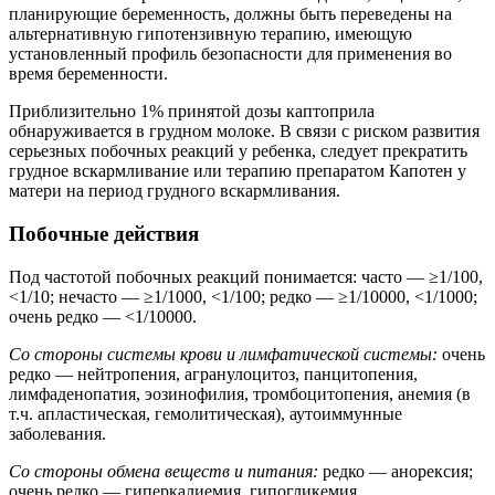
планирующие беременность, должны быть переведены на
альтернативную гипотензивную терапию, имеющую
установленный профиль безопасности для применения во
время беременности.
Приблизительно 1% принятой дозы каптоприла
обнаруживается в грудном молоке. В связи с риском развития
серьезных побочных реакций у ребенка, следует прекратить
грудное вскармливание или терапию препаратом Капотен у
матери на период грудного вскармливания.
Побочные действия
Под частотой побочных реакций понимается: часто — ≥1/100,
<1/10; нечасто — ≥1/1000, <1/100; редко — ≥1/10000, <1/1000;
очень редко — <1/10000.
Со стороны системы крови и лимфатической системы:
очень
редко — нейтропения, агранулоцитоз, панцитопения,
лимфаденопатия, эозинофилия, тромбоцитопения, анемия (в
т.ч. апластическая, гемолитическая), аутоиммунные
заболевания.
Со стороны обмена веществ и питания:
редко — анорексия;
очень редко — гиперкалиемия, гипогликемия.