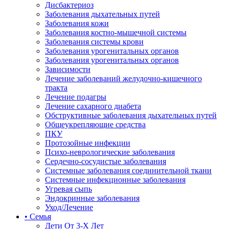
Дисбактериоз
Заболевания дыхательных путей
Заболевания кожи
Заболевания костно-мышечной системы
Заболевания системы крови
Заболевания урогенитальных органов
Заболевания урогенитальных органов
Зависимости
Лечение заболеваний желудочно-кишечного
тракта
Лечение подагры
Лечение сахарного диабета
Обструктивные заболевания дыхательных путей
Общеукрепляющие средства
ПКУ
Протозойные инфекции
Психо-неврологические заболевания
Сердечно-сосудистые заболевания
Системные заболевания соединительной ткани
Системные инфекционные заболевания
Угревая сыпь
Эндокринные заболевания
Уход/Лечение
• Семья
Дети От 3-Х Лет