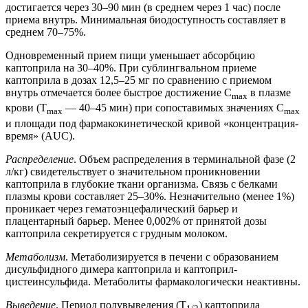
достигается через 30–90 мин (в среднем через 1 час) после
приема внутрь. Минимальная биодоступность составляет в
среднем 70–75%.
Одновременный прием пищи уменьшает абсорбцию
каптоприла на 30–40%. При сублингвальном приеме
каптоприла в дозах 12,5–25 мг по сравнению с приемом
внутрь отмечается более быстрое достижение C
в плазме
max
крови (Т
— 40–45 мин) при сопоставимых значениях С
max
max
и площади под фармакокинетической кривой «концентрация-
время» (AUC).
Распределение
. Объем распределения в терминальной фазе (2
л/кг) свидетельствует о значительном проникновении
каптоприла в глубокие ткани организма. Связь с белками
плазмы крови составляет 25–30%. Незначительно (менее 1%)
проникает через гематоэнцефалический барьер и
плацентарный барьер. Менее 0,002% от принятой дозы
каптоприла секретируется с грудным молоком.
Метаболизм
. Метаболизируется в печени с образованием
дисульфидного димера каптоприла и каптоприл-
цистеинсульфида. Метаболиты фармакологически неактивны.
Выведение
. Период полувыведения (Т
) каптоприла