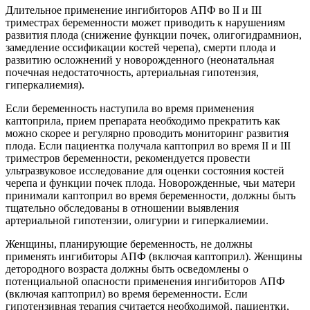
Длительное применение ингибиторов АПФ во II и III
триместрах беременности может приводить к нарушениям
развития плода (снижение функции почек, олигогидрамнион,
замедление оссификации костей черепа), смерти плода и
развитию осложнений у новорожденного (неонатальная
почечная недостаточность, артериальная гипотензия,
гиперкалиемия).
Если беременность наступила во время применения
каптоприла, прием препарата необходимо прекратить как
можно скорее и регулярно проводить мониторинг развития
плода. Если пациентка получала каптоприл во время II и III
триместров беременности, рекомендуется провести
ультразвуковое исследование для оценки состояния костей
черепа и функции почек плода. Новорожденные, чьи матери
принимали каптоприл во время беременности, должны быть
тщательно обследованы в отношении выявления
артериальной гипотензии, олигурии и гиперкалиемии.
Женщины, планирующие беременность, не должны
применять ингибиторы АПФ (включая каптоприл). Женщины
детородного возраста должны быть осведомлены о
потенциальной опасности применения ингибиторов АПФ
(включая каптоприл) во время беременности. Если
гипотензивная терапия считается необходимой, пациентки,