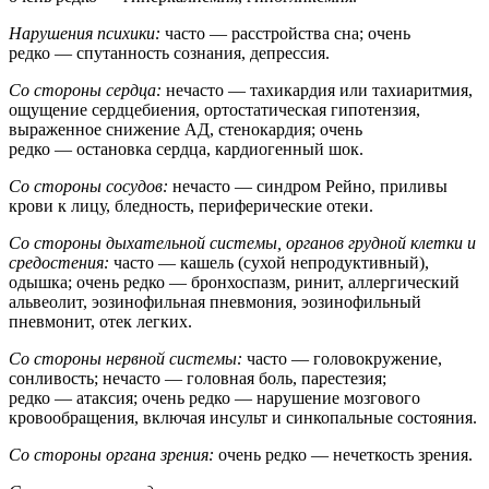
Нарушения психики:
часто — расстройства сна; очень
редко — спутанность сознания, депрессия.
Со стороны сердца:
нечасто — тахикардия или тахиаритмия,
ощущение сердцебиения, ортостатическая гипотензия,
выраженное снижение АД, стенокардия; очень
редко — остановка сердца, кардиогенный шок.
Со стороны сосудов:
нечасто — синдром Рейно, приливы
крови к лицу, бледность, периферические отеки.
Со стороны дыхательной системы, органов грудной клетки и
средостения:
часто — кашель (сухой непродуктивный),
одышка; очень редко — бронхоспазм, ринит, аллергический
альвеолит, эозинофильная пневмония, эозинофильный
пневмонит, отек легких.
Со стороны нервной системы:
часто — головокружение,
сонливость; нечасто — головная боль, парестезия;
редко — атаксия; очень редко — нарушение мозгового
кровообращения, включая инсульт и синкопальные состояния.
Со стороны органа зрения:
очень редко — нечеткость зрения.