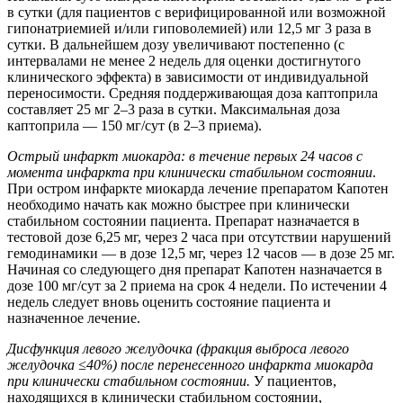
в сутки (для пациентов с верифицированной или возможной
гипонатриемией и/или гиповолемией) или 12,5 мг 3 раза в
сутки. В дальнейшем дозу увеличивают постепенно (с
интервалами не менее 2 недель для оценки достигнутого
клинического эффекта) в зависимости от индивидуальной
переносимости. Средняя поддерживающая доза каптоприла
составляет 25 мг 2–3 раза в сутки. Максимальная доза
каптоприла — 150 мг/сут (в 2–3 приема).
Острый инфаркт миокарда: в течение первых 24 часов с
момента инфаркта при клинически стабильном состоянии
.
При остром инфаркте миокарда лечение препаратом Капотен
необходимо начать как можно быстрее при клинически
стабильном состоянии пациента. Препарат назначается в
тестовой дозе 6,25 мг, через 2 часа при отсутствии нарушений
гемодинамики — в дозе 12,5 мг, через 12 часов — в дозе 25 мг.
Начиная со следующего дня препарат Капотен назначается в
дозе 100 мг/сут за 2 приема на срок 4 недели. По истечении 4
недель следует вновь оценить состояние пациента и
назначенное лечение.
Дисфункция левого желудочка (фракция выброса левого
желудочка ≤40%) после пере
несенного инфаркта миокарда
при клинически стабильном состоянии.
У пациентов,
находящихся в клинически стабильном состоянии,