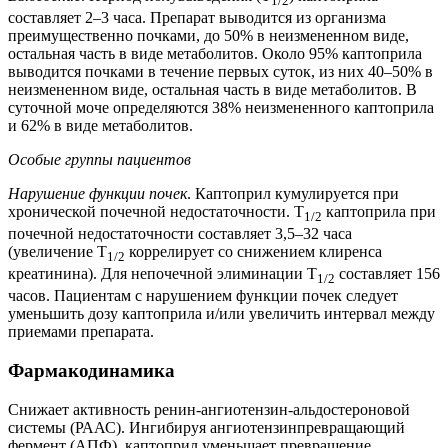
1/2
составляет 2–3 часа. Препарат выводится из организма
преимущественно почками, до 50% в неизмененном виде,
остальная часть в виде метаболитов. Около 95% каптоприла
выводится почками в течение первых суток, из них 40–50% в
неизмененном виде, остальная часть в виде метаболитов. В
суточной моче определяются 38% неизмененного каптоприла
и 62% в виде метаболитов.
Особые группы пациентов
Нарушение функции почек
. Каптоприл кумулируется при
хронической почечной недостаточности. Т
каптоприла при
1/2
почечной недостаточности составляет 3,5–32 часа
(увеличение T
коррелирует со снижением клиренса
1/2
креатинина). Для непочечной элиминации Т
составляет 156
1/2
часов. Пациентам с нарушением функции почек следует
уменьшить дозу каптоприла и/или увеличить интервал между
приемами препарата.
Фармакодинамика
Снижает активность ренин-ангиотензин-альдостероновой
системы (РААС). Ингибируя ангиотензинпревращающий
фермент (АПФ), каптоприл уменьшает превращение