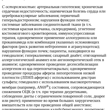
С осторожностью:
артериальная гипотензия; хроническая
сердечная недостаточность; ишемическая болезнь сердца или
цереброваскулярные заболевания; первичный
гиперальдостеронизм; нарушения функции печени;
системные заболевания соединительной ткани (в т.ч.
системная красная волчанка, склеродермия), угнетение
костномозгового кроветворения, иммуносупрессивная
терапия, одновременное применение аллопуринола или
прокаинамида или комбинация указанных осложняющих
факторов (риск развития нейтропении и агранулоцитоза);
нарушения функции почек; пациенты, находящиеся на
гемодиализе; гиперкалиемия; сахарный диабет; отягощенный
аллергологический анамнез или ангионевротический отек в
анамнезе; одновременное проведение десенсибилизации
аллергеном из яда перепончатокрылых; одновременное
проведение процедуры афереза липопротеинов низкой
плотности (ЛПНП-афереза) с использованием декстран
сульфата; гемодиализ с использованием высокопроточных
®
мембран (например,
AN69
); состояния, сопровождающиеся
снижением ОЦК (в т.ч. при терапии диуретиками,
соблюдении диеты с ограничением поваренной соли, диарее
или рвоте); применение во время больших хирургических
вмешательств или при проведении общей анестезии;
одновременное применение калийсберегающих диуретиков;