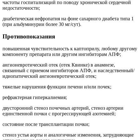
частоты госпитализаций по поводу хронической сердечной
недостаточности;
диабетическая нефропатия на фоне сахарного диабета типа 1
(при альбуминурии более 30 мг/сут).
Противопоказания
повышенная чувствительность к каптоприлу, любому другому
компоненту препарата или другим ингибиторам АПФ;
ангионевротический отек (отек Квинке) в анамнезе,
связанный с приемом ингибиторов АПФ, и наследственный/
идиопатический ангионевротический отек;
тяжелые нарушения функции печени и/или почек;
рефрактерная гиперкалиемия;
двусторонний стеноз почечных артерий, стеноз артерии
единственной почки с прогрессирующей азотемией;
состояние после трансплантации почки;
стеноз устья аорты и аналогичные изменения, затрудняющие