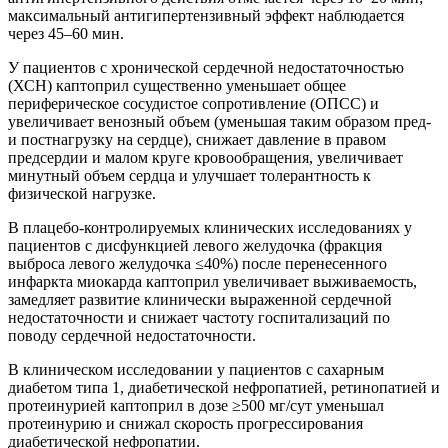
максимальный антигипертензивный эффект наблюдается
через 45–60 мин.
У пациентов с хронической сердечной недостаточностью
(ХСН) каптоприл существенно уменьшает общее
периферическое сосудистое сопротивление (ОПСС) и
увеличивает венозный объем (уменьшая таким образом пред-
и постнагрузку на сердце), снижает давление в правом
предсердии и малом круге кровообращения, увеличивает
минутный объем сердца и улучшает толерантность к
физической нагрузке.
В плацебо-контролируемых клинических исследованиях у
пациентов с дисфункцией левого желудочка (фракция
выброса левого желудочка ≤40%) после перенесенного
инфаркта миокарда каптоприл увеличивает выживаемость,
замедляет развитие клинически выраженной сердечной
недостаточности и снижает частоту госпитализаций по
поводу сердечной недостаточности.
В клиническом исследовании у пациентов с сахарным
диабетом типа 1, диабетической нефропатией, ретинопатией и
протеинурией каптоприл в дозе ≥500 мг/сут уменьшал
протеинурию и снижал скорость прогрессирования
диабетической нефропатии.