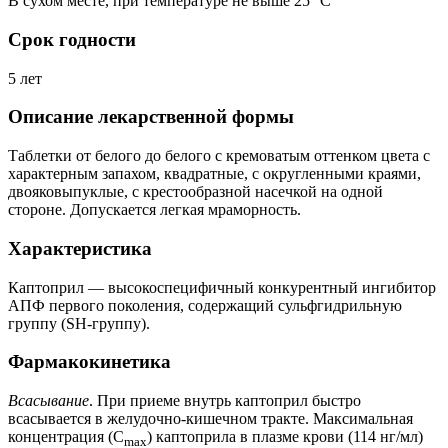
В сухом месте, при температуре не выше 25 °C
Срок годности
5 лет
Описание лекарственной формы
Таблетки от белого до белого с кремоватым оттенком цвета с
характерным запахом, квадратные, с округленными краями,
двояковыпуклые, с крестообразной насечкой на одной
стороне. Допускается легкая мраморность.
Характеристика
Каптоприл — высокоспецифичный конкурентный ингибитор
АПФ первого поколения, содержащий сульфгидрильную
группу (SH-группу).
Фармакокинетика
Всасывание
. При приеме внутрь каптоприл быстро
всасывается в желудочно-кишечном тракте. Максимальная
концентрация (C
) каптоприла в плазме крови (114 нг/мл)
max