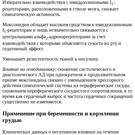
Избирательно взаимодействуя с имидазолиновыми I
-
1
рецепторами, расположенными в стволе мозга, снижает
симпатическую активность.
Моксонидин обладает высоким сродством к имидазолиновым
I
-рецепторам и лишь незначительно связывается с
1
центральными альфа
-адренорецепторами за счет
2
взаимодействия с которыми объясняется сухость во рту и
седативный эффект.
Уменьшает резистентность тканей к инсулину.
Влияние на гемодинамику:
снижение систолического и
диастолического АД при однократном и продолжительном
приеме моксонидина связано с уменьшением прессорного
действия симпатической системы на периферические сосуды,
снижением периферического сосудистого сопротивления, в то
время как сердечный выброс и частота сердечных сокращений
существенно не изменяются.
Применение при беременности и кормлении
грудью
Клинических данных о негативном влиянии на течение