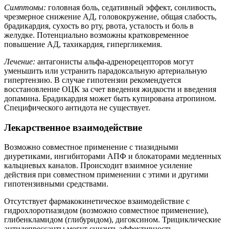
Симптомы:
головная боль, седативный эффект, сонливость,
чрезмерное снижение АД, головокружение, общая слабость,
брадикардия, сухость во рту, рвота, усталость и боль в
желудке. Потенциально возможны кратковременное
повышение АД, тахикардия, гипергликемия.
Лечение:
антагонисты альфа-адренорецепторов могут
уменьшить или устранить парадоксальную артериальную
гипертензию. В случае гипотензии рекомендуется
восстановление ОЦК за счет введения жидкости и введения
допамина. Брадикардия может быть купирована атропином.
Специфического антидота не существует.
Лекарственное взаимодействие
Возможно совместное применение с тиазидными
диуретиками, ингибиторами АПФ и блокаторами медленных
кальциевых каналов. Происходит взаимное усиление
действия при совместном применении с этими и другими
гипотензивными средствами.
Отсутствует фармакокинетическое взаимодействие с
гидрохлоротиазидом (возможно совместное применение),
глибенкламидом (глибуридом), дигоксином. Трициклические
антидепрессанты могут снизить эффективность