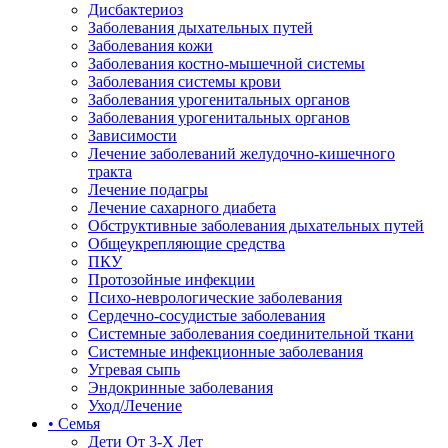
Дисбактериоз
Заболевания дыхательных путей
Заболевания кожи
Заболевания костно-мышечной системы
Заболевания системы крови
Заболевания урогенитальных органов
Заболевания урогенитальных органов
Зависимости
Лечение заболеваний желудочно-кишечного
тракта
Лечение подагры
Лечение сахарного диабета
Обструктивные заболевания дыхательных путей
Общеукрепляющие средства
ПКУ
Протозойные инфекции
Психо-неврологические заболевания
Сердечно-сосудистые заболевания
Системные заболевания соединительной ткани
Системные инфекционные заболевания
Угревая сыпь
Эндокринные заболевания
Уход/Лечение
• Семья
Дети От 3-Х Лет