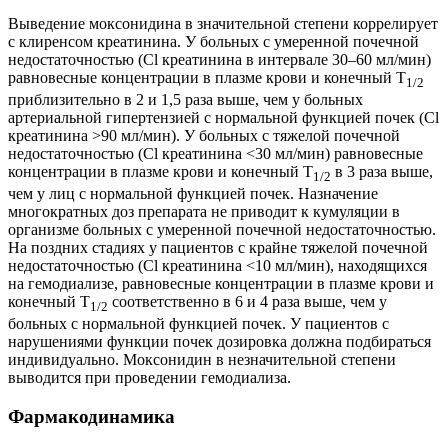
Выведение моксонидина в значительной степени коррелирует
с клиренсом креатинина. У больных с умеренной почечной
недостаточностью (Cl креатинина в интервале 30–60 мл/мин)
равновесные концентрации в плазме крови и конечный Т
1/2
приблизительно в 2 и 1,5 раза выше, чем у больных
артериальной гипертензией с нормальной функцией почек (Cl
креатинина >90 мл/мин). У больных с тяжелой почечной
недостаточностью (Cl креатинина <30 мл/мин) равновесные
концентрации в плазме крови и конечный Т
в 3 раза выше,
1/2
чем у лиц с нормальной функцией почек. Назначение
многократных доз препарата не приводит к кумуляции в
организме больных с умеренной почечной недостаточностью.
На поздних стадиях у пациентов с крайне тяжелой почечной
недостаточностью (Cl креатинина <10 мл/мин), находящихся
на гемодиализе, равновесные концентрации в плазме крови и
конечный Т
соответственно в 6 и 4 раза выше, чем у
1/2
больных с нормальной функцией почек. У пациентов с
нарушениями функции почек дозировка должна подбираться
индивидуально. Моксонидин в незначительной степени
выводится при проведении гемодиализа.
Фармакодинамика