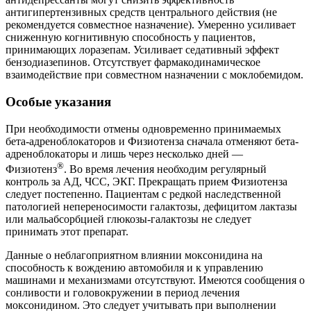
антигипертензивных средств центрального действия (не
рекомендуется совместное назначение). Умеренно усиливает
сниженную когнитивную способность у пациентов,
принимающих лоразепам. Усиливает седативный эффект
бензодиазепинов. Отсутствует фармакодинамическое
взаимодействие при совместном назначении с моклобемидом.
Особые указания
При необходимости отмены одновременно принимаемых
бета-адреноблокаторов и Физиотенза сначала отменяют бета-
адреноблокаторы и лишь через несколько дней —
®
Физиотенз
. Во время лечения необходим регулярный
контроль за АД, ЧСС, ЭКГ. Прекращать прием Физиотенза
следует постепенно. Пациентам с редкой наследственной
патологией непереносимости галактозы, дефицитом лактазы
или мальабсорбцией глюкозы-галактозы не следует
принимать этот препарат.
Данные о неблагоприятном влиянии моксонидина на
способность к вождению автомобиля и к управлению
машинами и механизмами отсутствуют. Имеются сообщения о
сонливости и головокружении в период лечения
моксонидином. Это следует учитывать при выполнении