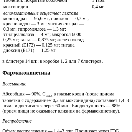
Таблетки, покрытые оболочкой
1 табл.
моксонидин
0,4 мг
вспомогательные вещества:
лактозы
моногидрат — 95,6 мг; повидон — 0,7 мг;
кросповидон — 3 мг; магния стеарат —
0,3 мг; гипромеллоза — 1,3 мг;
этилцеллюлоза — 4 мг; макрогол 6000 —
0,25 мг; тальк — 0,875 мг; железа оксид
красный (Е172) — 0,125 мг; титана
диоксид (Е171) — 1,25 мг
в блистере 14 шт.; в коробке 1, 2 или 7 блистеров.
Фармакокинетика
Всасывание
Абсорбция — 90%. C
в плазме крови (после приема
max
таблетки с содержанием 0,2 мг моксонидина) составляет 1,4–3
нг/мл и достигается через 60 мин. Биодоступность — 88%
(прием пищи не оказывает влияния на фармакокинетику).
Распределение
Объем распределения — 1,4–3 л/кг. Проникает через ГЭБ.