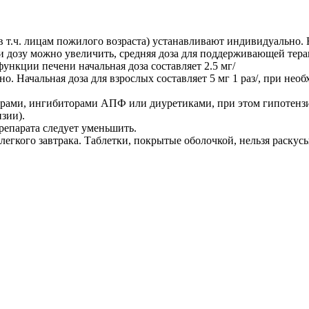
т.ч. лицам пожилого возраста) устанавливают индивидуально. Нач
и дозу можно увеличить, средняя доза для поддерживающей терап
нкции печени начальная доза составляет 2.5 мг/
. Начальная доза для взрослых составляет 5 мг 1 раз/, при нео
рами, ингибиторами АПФ или диуретиками, при этом гипотензи
зии).
епарата следует уменьшить.
егкого завтрака. Таблетки, покрытые оболочкой, нельзя раскусыв