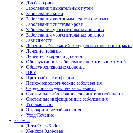
Дисбактериоз
Заболевания дыхательных путей
Заболевания кожи
Заболевания костно-мышечной системы
Заболевания системы крови
Заболевания урогенитальных органов
Заболевания урогенитальных органов
Зависимости
Лечение заболеваний желудочно-кишечного тракта
Лечение подагры
Лечение сахарного диабета
Обструктивные заболевания дыхательных путей
Общеукрепляющие средства
ПКУ
Протозойные инфекции
Психо-неврологические заболевания
Сердечно-сосудистые заболевания
Системные заболевания соединительной ткани
Системные инфекционные заболевания
Угревая сыпь
Эндокринные заболевания
Уход/Лечение
• Семья
Дети От 3-Х Лет
Женское Здоровье