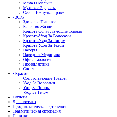
Мама И Малыш
Мужское Здоровье
Сезон, Импульс, Травма
• ЗОЖ
Здоровое Питание
Качество Жизни
Красота Сопутствующие Товары
Красота-Уход За Волосами
Красота-Уход За Лицом
Красота-Уход За Телом
Наборы
Народная Медицина
Офтальмология
Профилактика
Спорт
• Красота
Сопутствующие Товары
Уход За Волосами
Уход За Лицом
Уход За Телом
Гигиена
Диагностика
Профилактическая ортопедия
Травматическая ортопедия
Напитки