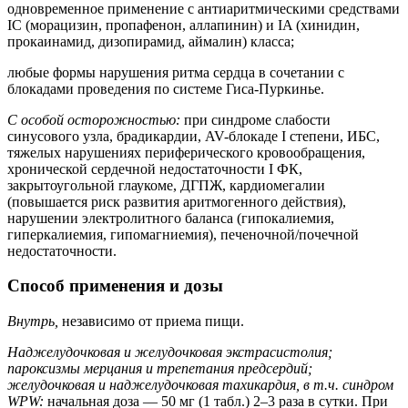
одновременное применение с антиаритмическими средствами
IС (морацизин, пропафенон, аллапинин) и IA (хинидин,
прокаинамид, дизопирамид, аймалин) класса;
любые формы нарушения ритма сердца в сочетании с
блокадами проведения по системе Гиса-Пуркинье.
С особой осторожностью:
при синдроме слабости
синусового узла, брадикардии, AV-блокаде I степени, ИБС,
тяжелых нарушениях периферического кровообращения,
хронической сердечной недостаточности I ФК,
закрытоугольной глаукоме, ДГПЖ, кардиомегалии
(повышается риск развития аритмогенного действия),
нарушении электролитного баланса (гипокалиемия,
гиперкалиемия, гипомагниемия), печеночной/почечной
недостаточности.
Способ применения и дозы
Внутрь,
независимо от приема пищи.
Наджелудочковая и желудочковая экстрасистолия;
пароксизмы мерцания и трепетания предсердий;
желудочковая и наджелудочковая тахикардия, в т.ч. синдром
WPW:
начальная доза — 50 мг (1 табл.) 2–3 раза в сутки. При