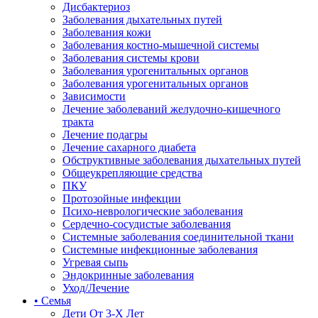
Дисбактериоз
Заболевания дыхательных путей
Заболевания кожи
Заболевания костно-мышечной системы
Заболевания системы крови
Заболевания урогенитальных органов
Заболевания урогенитальных органов
Зависимости
Лечение заболеваний желудочно-кишечного
тракта
Лечение подагры
Лечение сахарного диабета
Обструктивные заболевания дыхательных путей
Общеукрепляющие средства
ПКУ
Протозойные инфекции
Психо-неврологические заболевания
Сердечно-сосудистые заболевания
Системные заболевания соединительной ткани
Системные инфекционные заболевания
Угревая сыпь
Эндокринные заболевания
Уход/Лечение
• Семья
Дети От 3-Х Лет