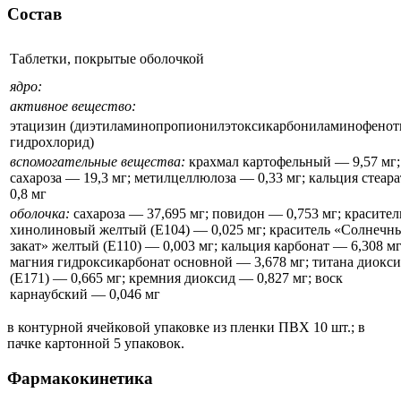
Состав
Таблетки, покрытые оболочкой
ядро:
активное вещество:
этацизин (диэтиламинопропионилэтоксикарбониламинофенот
гидрохлорид)
вспомогательные вещества:
крахмал картофельный — 9,57 мг;
сахароза — 19,3 мг; метилцеллюлоза — 0,33 мг; кальция стеар
0,8 мг
оболочка:
сахароза — 37,695 мг; повидон — 0,753 мг; красител
хинолиновый желтый (Е104) — 0,025 мг; краситель «Солнечн
закат» желтый (Е110) — 0,003 мг; кальция карбонат — 6,308 мг
магния гидроксикарбонат основной — 3,678 мг; титана диокс
(Е171) — 0,665 мг; кремния диоксид — 0,827 мг; воск
карнаубский — 0,046 мг
в контурной ячейковой упаковке из пленки ПВХ 10 шт.; в
пачке картонной 5 упаковок.
Фармакокинетика