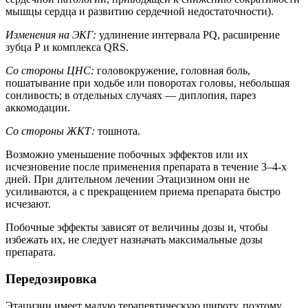
мышцы сердца и развитию сердечной недостаточности).
Изменения на ЭКГ:
удлинение интервала PQ, расширение
зубца Р и комплекса QRS.
Со стороны ЦНС:
головокружение, головная боль,
пошатывание при ходьбе или поворотах головы, небольшая
сонливость; в отдельных случаях — диплопия, парез
аккомодации.
Со стороны ЖКТ:
тошнота.
Возможно уменьшение побочных эффектов или их
исчезновение после применения препарата в течение 3–4-х
дней. При длительном лечении Этацизином они не
усиливаются, а с прекращением приема препарата быстро
исчезают.
Побочные эффекты зависят от величины дозы и, чтобы
избежать их, не следует назначать максимальные дозы
препарата.
Передозировка
Этацизин имеет малую терапевтическую широту, поэтому