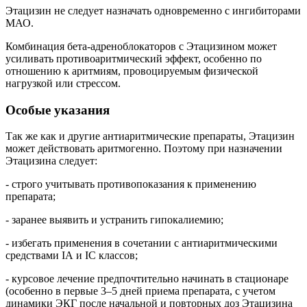
Этацизин не следует назначать одновременно с ингибиторами
МАО.
Комбинация бета-адреноблокаторов с Этацизином может
усиливать противоаритмический эффект, особенно по
отношению к аритмиям, провоцируемым физической
нагрузкой или стрессом.
Особые указания
Так же как и другие антиаритмические препараты, Этацизин
может действовать аритмогенно. Поэтому при назначении
Этацизина следует:
- строго учитывать противопоказания к применению
препарата;
- заранее выявить и устранить гипокалиемию;
- избегать применения в сочетании с антиаритмическими
средствами IА и IС классов;
- курсовое лечение предпочтительно начинать в стационаре
(особенно в первые 3–5 дней приема препарата, с учетом
динамики ЭКГ после начальной и повторных доз Этацизина