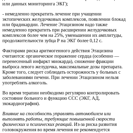
или данных мониторинга ЭКГ);
- немедленно прекратить лечение при учащении
эктопических желудочковых комплексов, появлении блокад
или брадикардии. Лечение Этацизином надо также
немедленно прекратить при расширении желудочковых
комплексов более чем на 25%, уменьшении их амплитуды,
продолжительности зубца Р на ЭКГ более 0,12 с.
Факторами риска аритмогенного действия Этацизина
считаются: органическое поражение сердца (особенно —
перенесенный инфаркт миокарда), снижение фракции
выброса левого желудочка, максимальные дозы препарата.
Кроме того, следует соблюдать осторожность у больных с
заболеваниями печени. При лечении Этацизином нельзя
употреблять алкоголь.
Во время терапии необходимо регулярно контролировать
состояние больного и функцию ССС (ЭКГ, АД,
эхокардиография).
Влияние на способность управлять автомобилем или
выполнять работы, требующие повышенной скорости
физических и психических реакций
. Из-за риска развития
головокружения во время лечения не рекомендуется