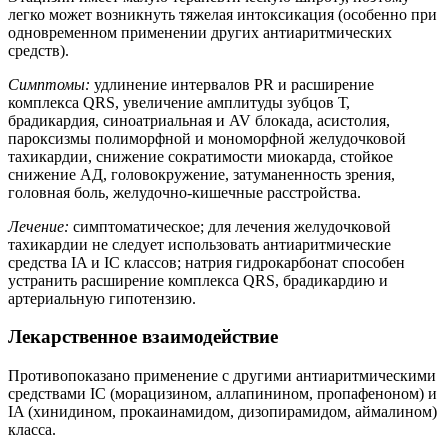
легко может возникнуть тяжелая интоксикация (особенно при
одновременном применении других антиаритмических
средств).
Симптомы:
удлинение интервалов PR и расширение
комплекса QRS, увеличение амплитуды зубцов Т,
брадикардия, синоатриальная и AV блокада, асистолия,
пароксизмы полиморфной и мономорфной желудочковой
тахикардии, снижение сократимости миокарда, стойкое
снижение АД, головокружение, затуманенность зрения,
головная боль, желудочно-кишечные расстройства.
Лечение:
симптоматическое; для лечения желудочковой
тахикардии не следует использовать антиаритмические
средства IA и IС классов; натрия гидрокарбонат способен
устранить расширение комплекса QRS, брадикардию и
артериальную гипотензию.
Лекарственное взаимодействие
Противопоказано применение с другими антиаритмическими
средствами IС (морацизином, аллапинином, пропафеноном) и
IA (хинидином, прокаинамидом, дизопирамидом, аймалином)
класса.