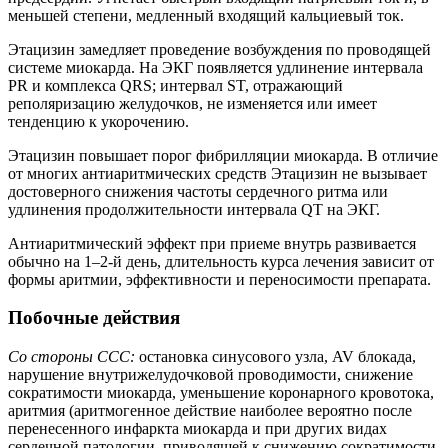
меньшей степени, медленный входящий кальциевый ток.
Этацизин замедляет проведение возбуждения по проводящей
системе миокарда. На ЭКГ появляется удлинение интервала
PR и комплекса QRS; интервал ST, отражающий
реполяризацию желудочков, не изменяется или имеет
тенденцию к укорочению.
Этацизин повышает порог фибрилляции миокарда. В отличие
от многих антиаритмических средств Этацизин не вызывает
достоверного снижения частоты сердечного ритма или
удлинения продолжительности интервала QT на ЭКГ.
Антиаритмический эффект при приеме внутрь развивается
обычно на 1–2-й день, длительность курса лечения зависит от
формы аритмии, эффективности и переносимости препарата.
Побочные действия
Со стороны ССС:
остановка синусового узла, AV блокада,
нарушение внутрижелудочковой проводимости, снижение
сократимости миокарда, уменьшение коронарного кровотока,
аритмия (аритмогенное действие наиболее вероятно после
перенесенного инфаркта миокарда и при других видах
сердечной патологии, приводящей к снижению сократимости