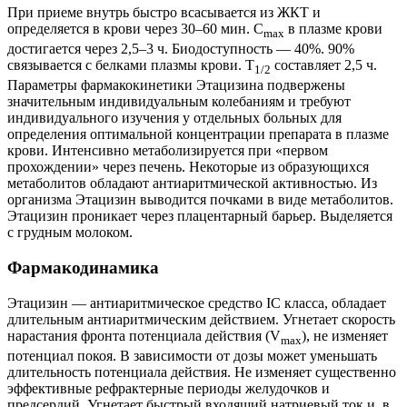
При приеме внутрь быстро всасывается из ЖКТ и
определяется в крови через 30–60 мин. C
в плазме крови
max
достигается через 2,5–3 ч. Биодоступность — 40%. 90%
связывается с белками плазмы крови. T
составляет 2,5 ч.
1/2
Параметры фармакокинетики Этацизина подвержены
значительным индивидуальным колебаниям и требуют
индивидуального изучения у отдельных больных для
определения оптимальной концентрации препарата в плазме
крови. Интенсивно метаболизируется при «первом
прохождении» через печень. Некоторые из образующихся
метаболитов обладают антиаритмической активностью. Из
организма Этацизин выводится почками в виде метаболитов.
Этацизин проникает через плацентарный барьер. Выделяется
с грудным молоком.
Фармакодинамика
Этацизин — антиаритмическое средство IС класса, обладает
длительным антиаритмическим действием. Угнетает скорость
нарастания фронта потенциала действия (V
), не изменяет
max
потенциал покоя. В зависимости от дозы может уменьшать
длительность потенциала действия. Не изменяет существенно
эффективные рефрактерные периоды желудочков и
предсердий. Угнетает быстрый входящий натриевый ток и, в