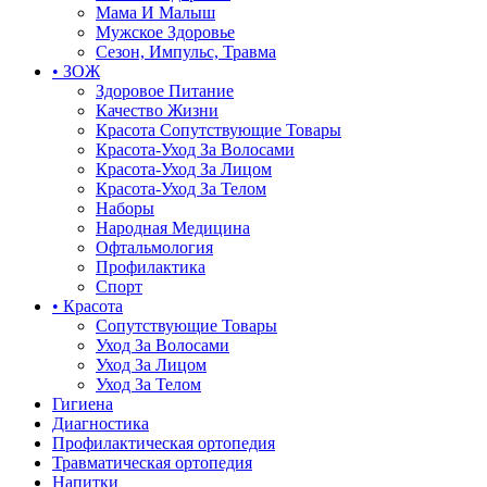
Мама И Малыш
Мужское Здоровье
Сезон, Импульс, Травма
• ЗОЖ
Здоровое Питание
Качество Жизни
Красота Сопутствующие Товары
Красота-Уход За Волосами
Красота-Уход За Лицом
Красота-Уход За Телом
Наборы
Народная Медицина
Офтальмология
Профилактика
Спорт
• Красота
Сопутствующие Товары
Уход За Волосами
Уход За Лицом
Уход За Телом
Гигиена
Диагностика
Профилактическая ортопедия
Травматическая ортопедия
Напитки