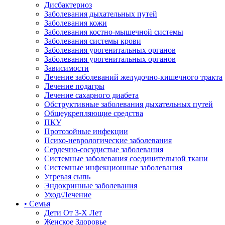
Дисбактериоз
Заболевания дыхательных путей
Заболевания кожи
Заболевания костно-мышечной системы
Заболевания системы крови
Заболевания урогенитальных органов
Заболевания урогенитальных органов
Зависимости
Лечение заболеваний желудочно-кишечного тракта
Лечение подагры
Лечение сахарного диабета
Обструктивные заболевания дыхательных путей
Общеукрепляющие средства
ПКУ
Протозойные инфекции
Психо-неврологические заболевания
Сердечно-сосудистые заболевания
Системные заболевания соединительной ткани
Системные инфекционные заболевания
Угревая сыпь
Эндокринные заболевания
Уход/Лечение
• Семья
Дети От 3-Х Лет
Женское Здоровье