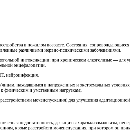
расстройства в пожилом возрасте. Состояния, сопровождающиеся
ловленные различными нервно-психическими заболеваниями.
когольной интоксикации; при хроническом алкоголизме — для у
ольной энцефалопатии.
МТ, нейроинфекция.
(лицам, находящимся в напряженных и экстремальных условиях 
 к физическим и умственным нагрузкам).
 с расстройствами мочеиспускания) для улучшения адаптационно
почечная недостаточность, дефицит сахаразы/изомальтазы, непе
заниям, кроме расстройств мочеиспускания, при котором он приме