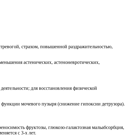
 тревогой, страхом, повышенной раздражительностью,
меньшения астенических, астеноневротических,
деятельности; для восстановления физической
й функции мочевого пузыря (снижение гипоксии детрузора).
реносимость фруктозы, глюкозо-галактозная мальабсорбция,
няется с 3-х лет.