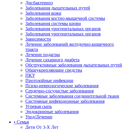
Дисбактериоз
Заболевания дыхательных путей
Заболевания кожи
Заболевания костно-мышечной системы
Заболевания системы крови
Заболевания урогенитальных органов
Заболевания урогенитальных органов
Зависимости
Лечение заболеваний желудочно-кишечного
тракта
Лечение подагры
Лечение сахарного диабета
Обструктивные заболевания дыхательных путей
Общеукрепляющие средства
ПКУ
Протозойные инфекции
Психо-неврологические заболевания
Сердечно-сосудистые заболевания
Системные заболевания соединительной ткани
Системные инфекционные заболевания
Угревая сыпь
Эндокринные заболевания
Уход/Лечение
• Семья
Дети От 3-Х Лет