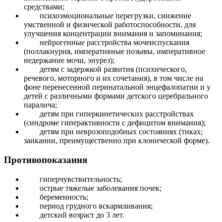
средствами;
психоэмоциональные перегрузки, снижение
умственной и физической работоспособности, для
улучшения концентрации внимания и запоминания;
нейрогенные расстройства мочеиспускания
(поллакиурия, императивные позывы, императивное
недержание мочи, энурез);
детям с задержкой развития (психического,
речевого, моторного и их сочетания), в том числе на
фоне перенесенной перинатальной энцефалопатии и у
детей с различными формами детского церебрального
паралича;
детям при гиперкинетических расстройствах
(синдроме гиперактивности с дефицитом внимания);
детям при неврозоподобных состояниях (тиках;
заикании, преимущественно при клонической форме).
Противопоказания
гиперчувствительность;
острые тяжелые заболевания почек;
беременность;
период грудного вскармливания;
детский возраст до 3 лет.