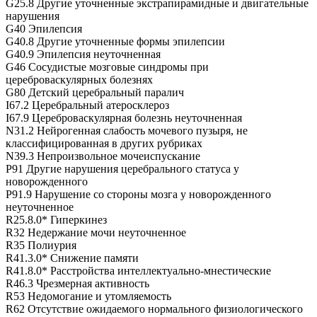
G25.8 Другие уточненные экстрапирамидные и двигательные
нарушения
G40 Эпилепсия
G40.8 Другие уточненные формы эпилепсии
G40.9 Эпилепсия неуточненная
G46 Сосудистые мозговые синдромы при
цереброваскулярных болезнях
G80 Детский церебральный паралич
I67.2 Церебральный атеросклероз
I67.9 Цереброваскулярная болезнь неуточненная
N31.2 Нейрогенная слабость мочевого пузыря, не
классифицированная в других рубриках
N39.3 Непроизвольное мочеиспускание
P91 Другие нарушения церебрального статуса у
новорожденного
P91.9 Нарушение со стороны мозга у новорожденного
неуточненное
R25.8.0* Гиперкинез
R32 Недержание мочи неуточненное
R35 Полиурия
R41.3.0* Снижение памяти
R41.8.0* Расстройства интеллектуально-мнестические
R46.3 Чрезмерная активность
R53 Недомогание и утомляемость
R62 Отсутствие ожидаемого нормального физиологического