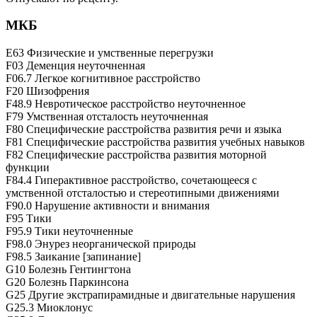
МКБ
E63 Физические и умственные перегрузки
F03 Деменция неуточненная
F06.7 Легкое когнитивное расстройство
F20 Шизофрения
F48.9 Невротическое расстройство неуточненное
F79 Умственная отсталость неуточненная
F80 Специфические расстройства развития речи и языка
F81 Специфические расстройства развития учебных навыков
F82 Специфические расстройства развития моторной
функции
F84.4 Гиперактивное расстройство, сочетающееся с
умственной отсталостью и стереотипными движениями
F90.0 Нарушение активности и внимания
F95 Тики
F95.9 Тики неуточненные
F98.0 Энурез неорганической природы
F98.5 Заикание [запинание]
G10 Болезнь Гентингтона
G20 Болезнь Паркинсона
G25 Другие экстрапирамидные и двигательные нарушения
G25.3 Миоклонус