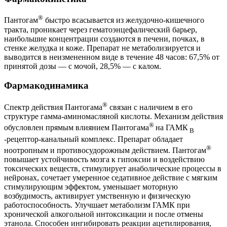
®
Пантогам
быстро всасывается из желудочно-кишечного
тракта, проникает через гематоэнцефалический барьер,
наибольшие концентрации создаются в печени, почках, в
стенке желудка и коже. Препарат не метаболизируется и
выводится в неизмененном виде в течение 48 часов: 67,5% от
принятой дозы — с мочой, 28,5% — с калом.
Фармакодинамика
®
Спектр действия Пантогама
связан с наличием в его
структуре гамма-аминомасляной кислоты. Механизм действия
®
обусловлен прямым влиянием Пантогама
на ГАМК
B
‑рецептор-канальный комплекс. Препарат обладает
®
ноотропным и противосудорожным действием. Пантогам
повышает устойчивость мозга к гипоксии и воздействию
токсических веществ, стимулирует анаболические процессы в
нейронах, сочетает умеренное седативное действие с мягким
стимулирующим эффектом, уменьшает моторную
возбудимость, активирует умственную и физическую
работоспособность. Улучшает метаболизм ГАМК при
хронической алкогольной интоксикации и после отмены
этанола. Способен ингибировать реакции ацетилирования,