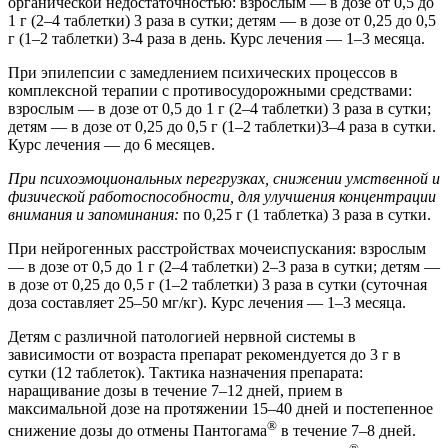
органической недостаточностью: взрослым — в дозе от 0,5 до
1 г (2–4 таблетки) 3 раза в сутки; детям — в дозе от 0,25 до 0,5
г (1–2 таблетки) 3-4 раза в день. Курс лечения — 1–3 месяца.
При эпилепсии с замедлением психических процессов в
комплексной терапии с противосудорожными средствами:
взрослым — в дозе от 0,5 до 1 г (2–4 таблетки) 3 раза в сутки;
детям — в дозе от 0,25 до 0,5 г (1–2 таблетки)3–4 раза в сутки.
Курс лечения — до 6 месяцев.
При психоэмоциональных перегрузках, снижении умственной и
физической работоспособности, для улучшения концентрации
внимания и запоминания:
по 0,25 г (1 таблетка) 3 раза в сутки.
При нейрогенных расстройствах мочеиспускания: взрослым
— в дозе от 0,5 до 1 г (2–4 таблетки) 2–3 раза в сутки; детям —
в дозе от 0,25 до 0,5 г (1–2 таблетки) 3 раза в сутки (суточная
доза составляет 25–50 мг/кг). Курс лечения — 1–3 месяца.
Детям с различной патологией нервной системы в
зависимости от возраста препарат рекомендуется до 3 г в
сутки (12 таблеток). Тактика назначения препарата:
наращивание дозы в течение 7–12 дней, прием в
максимальной дозе на протяжении 15–40 дней и постепенное
®
снижение дозы до отмены Пантогама
в течение 7–8 дней.