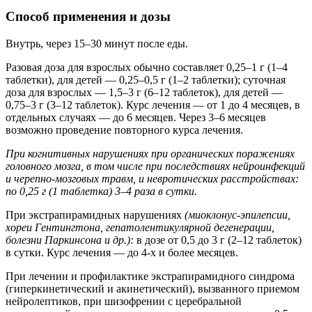
Способ применения и дозы
Внутрь, через 15–30 минут после еды.
Разовая доза для взрослых обычно составляет 0,25–1 г (1–4
таблетки), для детей — 0,25–0,5 г (1–2 таблетки); суточная
доза для взрослых — 1,5–3 г (6–12 таблеток), для детей —
0,75–3 г (3–12 таблеток). Курс лечения — от 1 до 4 месяцев, в
отдельных случаях — до 6 месяцев. Через 3–6 месяцев
возможно проведение повторного курса лечения.
При когнитивных нарушениях при органических поражениях
головного мозга, в том числе при последствиях нейроинфекций
и черепно-мозговых травм, и невротических расстройствах:
по 0,25 г (1 таблетка) 3–4 раза в сутки.
При экстрапирамидных нарушениях
(миоклонус-эпилепсии,
хореи Гентингтона, гепатолентикулярной дегенерации,
болезни Паркинсона и др.):
в дозе от 0,5 до 3 г (2–12 таблеток)
в сутки. Курс лечения — до 4-х и более месяцев.
При лечении и профилактике экстрапирамидного синдрома
(гиперкинетический и акинетический), вызванного приемом
нейролептиков, при шизофрении с церебральной