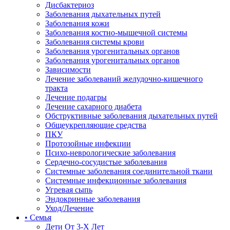
Дисбактериоз
Заболевания дыхательных путей
Заболевания кожи
Заболевания костно-мышечной системы
Заболевания системы крови
Заболевания урогенитальных органов
Заболевания урогенитальных органов
Зависимости
Лечение заболеваний желудочно-кишечного
тракта
Лечение подагры
Лечение сахарного диабета
Обструктивные заболевания дыхательных путей
Общеукрепляющие средства
ПКУ
Протозойные инфекции
Психо-неврологические заболевания
Сердечно-сосудистые заболевания
Системные заболевания соединительной ткани
Системные инфекционные заболевания
Угревая сыпь
Эндокринные заболевания
Уход/Лечение
• Семья
Дети От 3-Х Лет