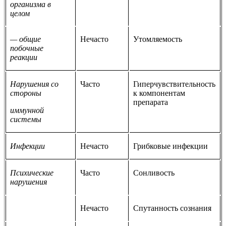
организма в
целом
— общие
Нечасто
Утомляемость
побочные
реакции
Нарушения со
Часто
Гиперчувствительность
стороны
к компонентам
препарата
иммунной
системы
Инфекции
Нечасто
Грибковые инфекции
Психические
Часто
Сонливость
нарушения
Нечасто
Спутанность сознания