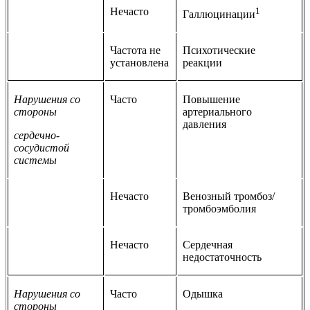
Нечасто
1
Галлюцинации
Частота не
Психотические
установлена
реакции
Нарушения со
Часто
Повышение
стороны
артериального
давления
сердечно-
сосудистой
системы
Нечасто
Венозный тромбоз/
тромбоэмболия
Нечасто
Сердечная
недостаточность
Нарушения со
Часто
Одышка
стороны