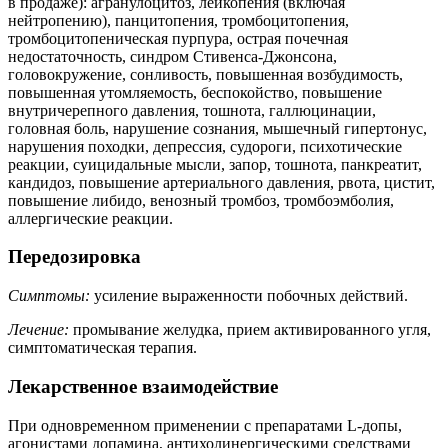
в продаже): агранулоцитоз, лейкопения (включая
нейтропению), панцитопения, тромбоцитопения,
тромбоцитопеническая пурпура, острая почечная
недостаточность, синдром Стивенса-Джонсона,
головокружение, сонливость, повышенная возбудимость,
повышенная утомляемость, беспокойство, повышение
внутричерепного давления, тошнота, галлюцинации,
головная боль, нарушение сознания, мышечный гипертонус,
нарушения походки, депрессия, судороги, психотические
реакции, суицидальные мысли, запор, тошнота, панкреатит,
кандидоз, повышение артериального давления, рвота, цистит,
повышение либидо, венозный тромбоз, тромбоэмболия,
аллергические реакции.
Передозировка
Симптомы:
усиление выраженности побочных действий.
Лечение:
промывание желудка, прием активированного угля,
симптоматическая терапия.
Лекарственное взаимодействие
При одновременном применении с препаратами L-допы,
агонистами допамина, антихолинергическими средствами