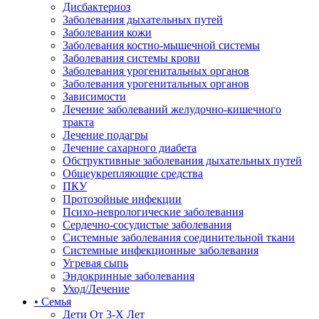
Дисбактериоз
Заболевания дыхательных путей
Заболевания кожи
Заболевания костно-мышечной системы
Заболевания системы крови
Заболевания урогенитальных органов
Заболевания урогенитальных органов
Зависимости
Лечение заболеваний желудочно-кишечного
тракта
Лечение подагры
Лечение сахарного диабета
Обструктивные заболевания дыхательных путей
Общеукрепляющие средства
ПКУ
Протозойные инфекции
Психо-неврологические заболевания
Сердечно-сосудистые заболевания
Системные заболевания соединительной ткани
Системные инфекционные заболевания
Угревая сыпь
Эндокринные заболевания
Уход/Лечение
• Семья
Дети От 3-Х Лет