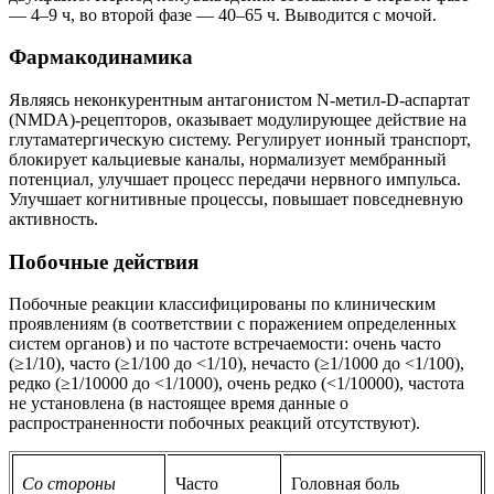
— 4–9 ч, во второй фазе — 40–65 ч. Выводится с мочой.
Фармакодинамика
Являясь неконкурентным антагонистом N-метил-D-аспартат
(NMDA)-рецепторов, оказывает модулирующее действие на
глутаматергическую систему. Регулирует ионный транспорт,
блокирует кальциевые каналы, нормализует мембранный
потенциал, улучшает процесс передачи нервного импульса.
Улучшает когнитивные процессы, повышает повседневную
активность.
Побочные действия
Побочные реакции классифицированы по клиническим
проявлениям (в соответствии с поражением определенных
систем органов) и по частоте встречаемости: очень часто
(≥1/10), часто (≥1/100 до <1/10), нечасто (≥1/1000 до <1/100),
редко (≥1/10000 до <1/1000), очень редко (<1/10000), частота
не установлена (в настоящее время данные о
распространенности побочных реакций отсутствуют).
Со стороны
Часто
Головная боль