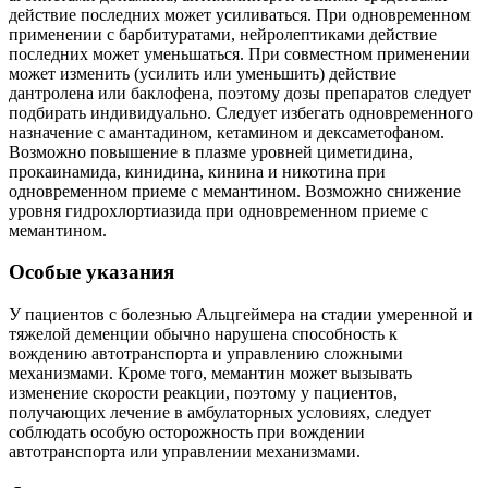
действие последних может усиливаться. При одновременном
применении с барбитуратами, нейролептиками действие
последних может уменьшаться. При совместном применении
может изменить (усилить или уменьшить) действие
дантролена или баклофена, поэтому дозы препаратов следует
подбирать индивидуально. Следует избегать одновременного
назначение с амантадином, кетамином и дексаметофаном.
Возможно повышение в плазме уровней циметидина,
прокаинамида, кинидина, кинина и никотина при
одновременном приеме с мемантином. Возможно снижение
уровня гидрохлортиазида при одновременном приеме с
мемантином.
Особые указания
У пациентов с болезнью Альцгеймера на стадии умеренной и
тяжелой деменции обычно нарушена способность к
вождению автотранспорта и управлению сложными
механизмами. Кроме того, мемантин может вызывать
изменение скорости реакции, поэтому у пациентов,
получающих лечение в амбулаторных условиях, следует
соблюдать особую осторожность при вождении
автотранспорта или управлении механизмами.