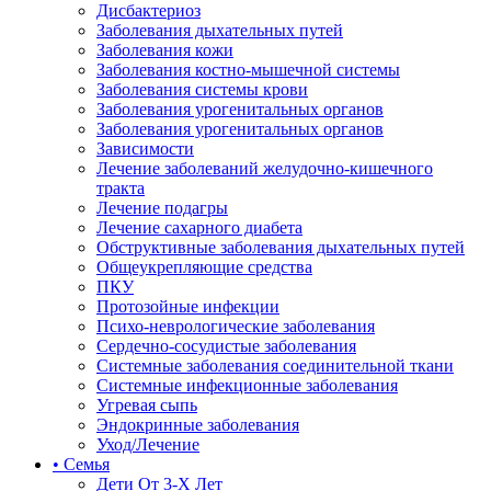
Дисбактериоз
Заболевания дыхательных путей
Заболевания кожи
Заболевания костно-мышечной системы
Заболевания системы крови
Заболевания урогенитальных органов
Заболевания урогенитальных органов
Зависимости
Лечение заболеваний желудочно-кишечного
тракта
Лечение подагры
Лечение сахарного диабета
Обструктивные заболевания дыхательных путей
Общеукрепляющие средства
ПКУ
Протозойные инфекции
Психо-неврологические заболевания
Сердечно-сосудистые заболевания
Системные заболевания соединительной ткани
Системные инфекционные заболевания
Угревая сыпь
Эндокринные заболевания
Уход/Лечение
• Семья
Дети От 3-Х Лет