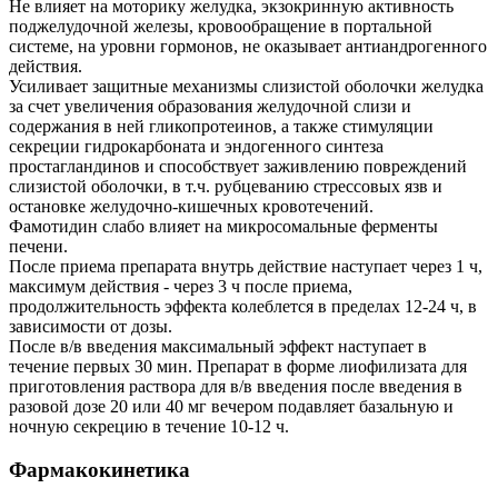
Не влияет на моторику желудка, экзокринную активность
поджелудочной железы, кровообращение в портальной
системе, на уровни гормонов, не оказывает антиандрогенного
действия.
Усиливает защитные механизмы слизистой оболочки желудка
за счет увеличения образования желудочной слизи и
содержания в ней гликопротеинов, а также стимуляции
секреции гидрокарбоната и эндогенного синтеза
простагландинов и способствует заживлению повреждений
слизистой оболочки, в т.ч. рубцеванию стрессовых язв и
остановке желудочно-кишечных кровотечений.
Фамотидин слабо влияет на микросомальные ферменты
печени.
После приема препарата внутрь действие наступает через 1 ч,
максимум действия - через 3 ч после приема,
продолжительность эффекта колеблется в пределах 12-24 ч, в
зависимости от дозы.
После в/в введения максимальный эффект наступает в
течение первых 30 мин. Препарат в форме лиофилизата для
приготовления раствора для в/в введения после введения в
разовой дозе 20 или 40 мг вечером подавляет базальную и
ночную секрецию в течение 10-12 ч.
Фармакокинетика