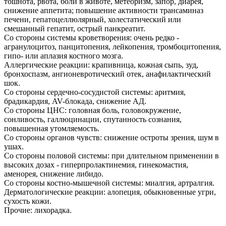
тошнота, рвота, боли в животе, метеоризм, запор, диарея,
снижение аппетита; повышение активности трансаминаз
печени, гепатоцеллюлярный, холестатический или
смешанный гепатит, острый панкреатит.
Со стороны системы кроветворения: очень редко -
агранулоцитоз, панцитопения, лейкопения, тромбоцитопения,
гипо- или аплазия костного мозга.
Аллергические реакции: крапивница, кожная сыпь, зуд,
бронхоспазм, ангионевротический отек, анафилактический
шок.
Со стороны сердечно-сосудистой системы: аритмия,
брадикардия, AV-блокада, снижение АД.
Со стороны ЦНС: головная боль, головокружение,
сонливость, галлюцинации, спутанность сознания,
повышенная утомляемость.
Со стороны органов чувств: снижение остроты зрения, шум в
ушах.
Со стороны половой системы: при длительном применении в
высоких дозах - гиперпролактинемия, гинекомастия,
аменорея, снижение либидо.
Со стороны костно-мышечной системы: миалгия, артралгия.
Дерматологические реакции: алопеция, обыкновенные угри,
сухость кожи.
Прочие: лихорадка.