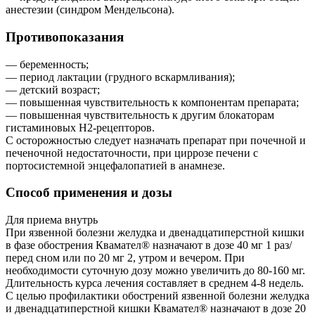
анестезии (синдром Мендельсона).
Противопоказания
— беременность;
— период лактации (грудного вскармливания);
— детский возраст;
— повышенная чувствительность к компонентам препарата;
— повышенная чувствительность к другим блокаторам
гистаминовых H2-рецепторов.
С осторожностью следует назначать препарат при почечной и
печеночной недостаточности, при циррозе печени с
портосистемной энцефалопатией в анамнезе.
Способ применения и дозы
Для приема внутрь
При язвенной болезни желудка и двенадцатиперстной кишки
в фазе обострения Квамател® назначают в дозе 40 мг 1 раз/
перед сном или по 20 мг 2, утром и вечером. При
необходимости суточную дозу можно увеличить до 80-160 мг.
Длительность курса лечения составляет в среднем 4-8 недель.
С целью профилактики обострений язвенной болезни желудка
и двенадцатиперстной кишки Квамател® назначают в дозе 20