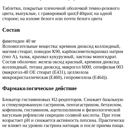
Таблетки, покрытые пленочной оболочкой темно-розового
цвета, выпуклые, с гравировкой quot;F40quot; на одной
стороне; на изломе белого или почти белого цвета
Состав
фамотидин 40 мг
Вспомогательные вещества: кремния диоксид коллоидный,
магния стеарат, повидон К90, карбоксиметилкрахмал натрия
(тип А), тальк, крахмал кукурузный, лактозы моногидрат.
Состав оболочки: железа оксид красный, кремния диоксид
коллоидный, титана диоксид, макрогол 6000, сепифильм 003
(макрогол-40 ОЕ стеарат (Е431), целлюлоза
микрокристаллическая (Е460), гипромеллоза (Е464)).
Фармакологическое действие
Блокатор гистаминовых H2-рецепторов. Снижает базальную
и стимулированную гастрином, пентагастрином, бетазолом,
кофеином, гистамином, ацетилхолином и физиологической
вагусным рефлексом секрецию соляной кислоты. При этом
возрастает рН и снижается активность пепсина. Практически
не влияет на уровни гастрина натощак и после приема пищи.