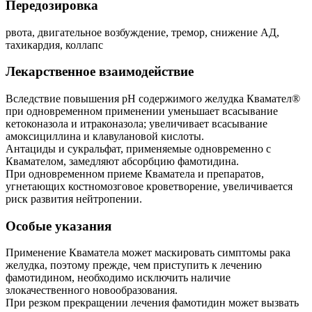
Передозировка
рвота, двигательное возбуждение, тремор, снижение АД,
тахикардия, коллапс
Лекарственное взаимодействие
Вследствие повышения рН содержимого желудка Квамател®
при одновременном применении уменьшает всасывание
кетоконазола и итраконазола; увеличивает всасывание
амоксициллина и клавулановой кислоты.
Антациды и сукральфат, применяемые одновременно с
Квамателом, замедляют абсорбцию фамотидина.
При одновременном приеме Кваматела и препаратов,
угнетающих костномозговое кроветворение, увеличивается
риск развития нейтропении.
Особые указания
Применение Кваматела может маскировать симптомы рака
желудка, поэтому прежде, чем приступить к лечению
фамотидином, необходимо исключить наличие
злокачественного новообразования.
При резком прекращении лечения фамотидин может вызвать