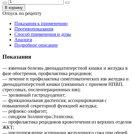
В корзину
Отпуск по рецепту
Показания к применению
Противопоказания
Способ применения и дозы
Аналоги
Подробное описание
Показания
— язвенная болезнь двенадцатиперстной кишки и желудка в
фазе обострения, профилактика рецидивов;
— лечение и профилактика симптоматических язв желудка и
двенадцатиперстной кишки (связанных с приемом НПВП,
стрессовых, послеоперационных язв);
— эрозивный гастродуоденит;
— функциональная диспепсия, ассоциированная с
повышенной секреторной функцией желудка;
— рефлюкс-эзофагит;
— синдром Золлингера-Эллисона;
— профилактика рецидивов кровотечения из верхних отделов
ЖКТ;
— предупреждение аспирации желудочного сока при общей