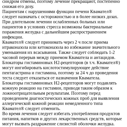
синдром отмены, поэтому лечение прекращают, постепенно
снижая его дозу.
Пациентам с нарушениями функции печени Квамател®
следует назначать с осторожностью и в более низких дозах.
При длительном лечении ослабленных больных или
пациентов в условиях стресса возможны бактериальные
поражения желудка с дальнейшим распространением
инфекции.
Квамател® следует принимать через 2 ч после приема
итраконазола или кетоконазола во избежание значительного
уменьшения их всасывания. Также следует соблюдать 1-2
часовой перерыв между приемом Кваматела и антацидов.
Блокаторы гистаминовых H2-рецепторов (в т.ч. Квамател®)
могут ингибировать кислотостимулирующее действие
пентагастрина и гистамина, поэтому за 24 ч до проведения
теста следует отказаться от назначения Кваматела.
Блокаторы гистаминовых H2-рецепторов могут подавлять
кожную реакцию на гистамин, приводя таким образом к
ложноотрицательным результатам. Поэтому перед
проведением диагностических кожных проб для выявления
аллергической кожной реакции немедленного типа
Квамател® следует отменить.
Во время лечения следует избегать употребления продуктов
питания, напитков и других лекарственных средств, которые
могут вызвать раздражение слизистой оболочки желудка.