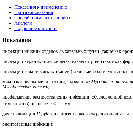
Показания к применению
Противопоказания
Способ применения и дозы
Аналоги
Подробное описание
Показания
инфекции нижних отделов дыхательных путей (такие как бронх
инфекции верхних отделов дыхательных путей (такие как фарин
инфекции кожи и мягких тканей (такие как фолликулит, воспа
микобактериальные инфекции, вызванные
Mycobacterium aviu
Mycobacterium kansasii;
профилактика распространения инфекции, обусловленной ком
3
лимфоцитов) не более 100 в 1 мм
;
для ликвидации
Н.pylori
и снижение частоты рецидивов язвы 
одонтогенные инфекции.