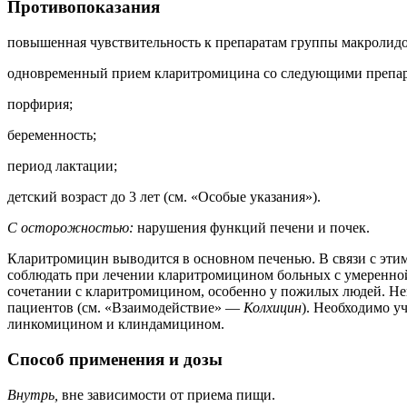
Противопоказания
повышенная чувствительность к препаратам группы макролидо
одновременный прием кларитромицина со следующими препарат
порфирия;
беременность;
период лактации;
детский возраст до 3 лет (см. «Особые указания»).
С осторожностью:
нарушения функций печени и почек.
Кларитромицин выводится в основном печенью. В связи с эти
соблюдать при лечении кларитромицином больных с умеренной
сочетании с кларитромицином, особенно у пожилых людей. Нек
пациентов (см. «Взаимодействие» —
Колхицин
). Необходимо у
линкомицином и клиндамицином.
Способ применения и дозы
Внутрь,
вне зависимости от приема пищи.