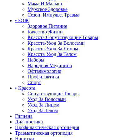
Мама И Малыш
Мужское Здоровье
Сезон, Импульс, Травма
• ЗОЖ
Здоровое Питание
Качество Жизни
Красота Сопутствующие Товары
Красота-Уход За Волосами
Красота-Уход За Лицом
Красота-Уход За Телом
Наборы
Народная Медицина
Офтальмология
Профилактика
Спорт
• Красота
Сопутствующие Товары
Уход За Волосами
Уход За Лицом
Уход За Телом
Гигиена
Диагностика
Профилактическая ортопедия
Травматическая ортопедия
Напитки