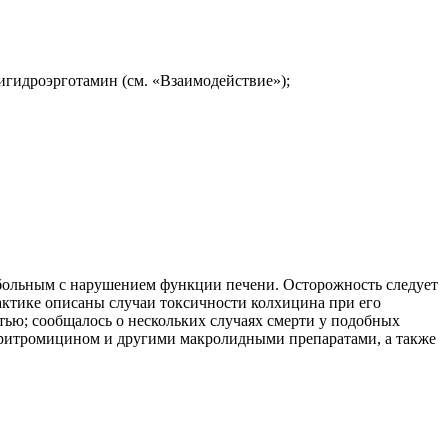
игидроэрготамин (см. «Взаимодействие»);
 больным с нарушением функции печени. Осторожность следует
ктике описаны случаи токсичности колхицина при его
ью; сообщалось о нескольких случаях смерти у подобных
аритромицином и другими макролидными препаратами, а также