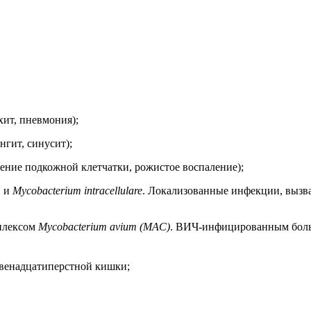
ит, пневмония);
гит, синусит);
ление подкожной клетчатки, рожистое воспаление);
m
и
Mycobacterium intracellulare
. Локализованные инфекции, выз
плексом
Mycobacterium avium (MAC)
. ВИЧ-инфицированным боль
двенадцатиперстной кишки;