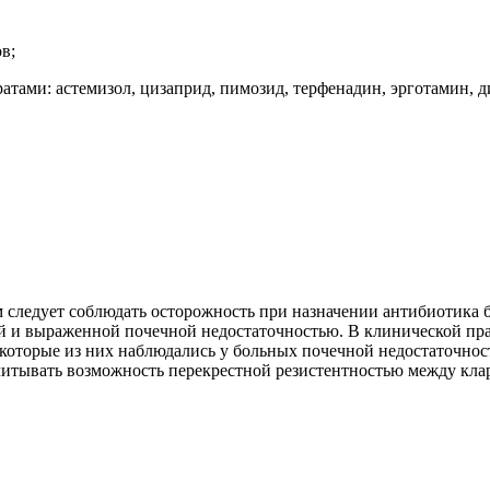
в;
ами: астемизол, цизаприд, пимозид, терфенадин, эрготамин, д
м следует соблюдать осторожность при назначении антибиотика
 и выраженной почечной недостаточностью. В клинической пра
оторые из них наблюдались у больных почечной недостаточност
читывать возможность перекрестной резистентностью между кл