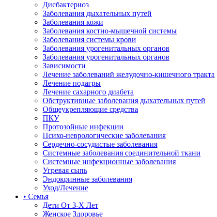
Дисбактериоз
Заболевания дыхательных путей
Заболевания кожи
Заболевания костно-мышечной системы
Заболевания системы крови
Заболевания урогенитальных органов
Заболевания урогенитальных органов
Зависимости
Лечение заболеваний желудочно-кишечного тракта
Лечение подагры
Лечение сахарного диабета
Обструктивные заболевания дыхательных путей
Общеукрепляющие средства
ПКУ
Протозойные инфекции
Психо-неврологические заболевания
Сердечно-сосудистые заболевания
Системные заболевания соединительной ткани
Системные инфекционные заболевания
Угревая сыпь
Эндокринные заболевания
Уход/Лечение
• Семья
Дети От 3-Х Лет
Женское Здоровье