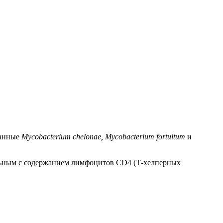
ванные
Mycobacterium chelonae, Mycobacterium fortuitum
и
ным с содержанием лимфоцитов CD4 (Т-хелперных