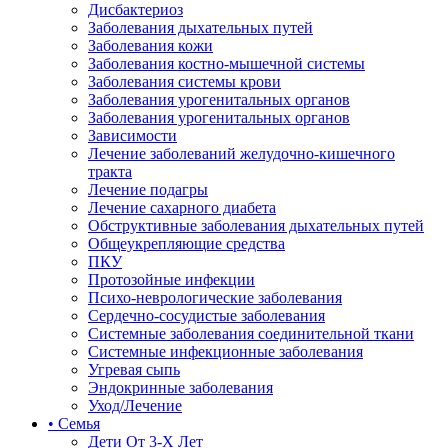
Дисбактериоз
Заболевания дыхательных путей
Заболевания кожи
Заболевания костно-мышечной системы
Заболевания системы крови
Заболевания урогенитальных органов
Заболевания урогенитальных органов
Зависимости
Лечение заболеваний желудочно-кишечного
тракта
Лечение подагры
Лечение сахарного диабета
Обструктивные заболевания дыхательных путей
Общеукрепляющие средства
ПКУ
Протозойные инфекции
Психо-неврологические заболевания
Сердечно-сосудистые заболевания
Системные заболевания соединительной ткани
Системные инфекционные заболевания
Угревая сыпь
Эндокринные заболевания
Уход/Лечение
• Семья
Дети От 3-Х Лет