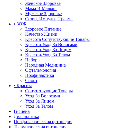
Женское Здоровье
Мама И Малыш
Мужское Здоровье
Сезон, Импульс, Травма
• ЗОЖ
Здоровое Питание
Качество Жизни
Красота Сопутствующие Товары
Красота-Уход За Волосами
Красота-Уход За Лицом
Красота-Уход За Телом
Наборы
Народная Медицина
Офтальмология
Профилактика
Спорт
• Красота
Сопутствующие Товары
Уход За Волосами
Уход За Лицом
Уход За Телом
Гигиена
Диагностика
Профилактическая ортопедия
Травматическая ортопедия