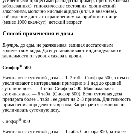
усиленными процессами распада (например, при опухолевых
заболеваниях), гипоксические состояния, хронический
алкоголизм, молочно-кислый ацидоз (в т.ч. в анамнезе),
соблюдение диеты с ограничением калорийности пищи
(менее 1000 ккал/сут), детский возраст.
Способ применения и дозы
Внутрь
, до еды, не разжевывая, запивая достаточным
количеством воды. Дозу устанавливают индивидуально в
зависимости от уровня сахара в крови.
®
Сиофор
500
Начинают с суточной дозы — 1–2 табл. Сиофора 500, затем ее
увеличивают с интервалами примерно в 1 нед до средней
суточной дозы — 3 табл. Сиофора 500. Максимальная
суточная доза — 6 табл. (Сиофор 500). Если суточная доза
препарата более 1 табл., ее делят на 2–3 приема. Длительность
применения определяется врачом. Запрещается самовольно
увеличивать суточную дозу.
®
Сиофор
850
Начинают с суточной дозы — 1 табл. Сиофора 850, затем ее