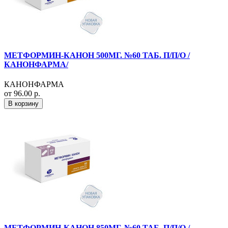
МЕТФОРМИН-КАНОН 500МГ. №60 ТАБ. П/П/О /
КАНОНФАРМА/
КАНОНФАРМА
от 96.00 р.
В корзину
МЕТФОРМИН-КАНОН 850МГ. №60 ТАБ. П/П/О /