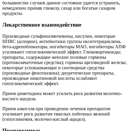
большинстве случаев данное состояние удается устранить,
немедленно приняв глюкозу, сахар или богатые сахаром
продукты.
Лекарственное взаимодействие
Производные сульфонилмочевины, инсулин, некоторые
НПВС (аспирин), антибиотики группы окситетрациклина,
бета-адреноблокаторы, ингибиторы МАО, ингибиторы АПФ
усиливают гипогликемический эффект. Глюкокортикоиды;
препараты, содержащие женские половые гормоны
(противозачаточные средства); гормоны щитовидной железы;
некоторые успокаивающие и снотворные средства
(производные фенотиазина); диуретические препараты,
производные никотиновой кислоты ослабляют
гипогликемический эффект.
Прием циметидина может усилить риск развития молочно-
кислого ацидоза.
Прием алкоголя при проведении лечения препаратом
усиливает риск развития тяжелых побочных явлений
(гипогликемия, молочно-кислый ацидоз).
Производитель