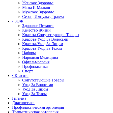
Женское Здоровье
Мама И Малыш
Мужское Здоровье
Сезон, Импульс, Травма
• ЗОЖ
Здоровое Питание
Качество Жизни
Красота Сопутствующие Товары
Красота-Уход За Волосами
Красота-Уход За Лицом
Красота-Уход За Телом
Наборы
Народная Медицина
Офтальмология
Профилактика
Спорт
• Красота
Сопутствующие Товары
Уход За Волосами
Уход За Лицом
Уход За Телом
Гигиена
Диагностика
Профилактическая ортопедия
Травматическая ортопедия