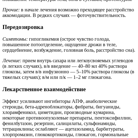
Прочие:
в начале лечения возможно преходящее расстройство
аккомодации. В редких случаях — фоточувствительность.
Передозировка
Симптомы:
гипогликемия (острое чувство голода,
повышенное потоотделение, ощущение дрожи в теле,
сердцебиение, возбуждение, головная боль, расстройство сна).
Лечение:
прием внутрь сахара или легкоусвояемых углеводов
(в легких случаях), в/в введение — 40–80 мл 40% раствора
глюкозы, затем в/в инфузионно — 5–10% раствора глюкозы (в
тяжелых случаях); в/м или п/к — 1–2 мг глюкагона.
Лекарственное взаимодействие
Эффект усиливают ингибиторы АПФ, анаболические
стероиды, бета-адреноблокаторы, фибраты, бигуаниды,
хлорамфеникол, циметидин, производные кумарина,
некоторые противоопухолевые препараты, пентоксифиллин,
фенилбутазон, резерпин, салицилаты, сульфонамиды,
тетрациклины; ослабляют — ацетазоламид, барбитураты,
хлорпромазин, глюкокортикоиды, глюкагон, гормональные