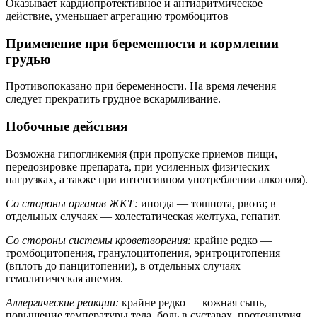
Оказывает кардиопротективное и антиаритмическое
действие, уменьшает агрегацию тромбоцитов
Применение при беременности и кормлении
грудью
Противопоказано при беременности. На время лечения
следует прекратить грудное вскармливание.
Побочные действия
Возможна гипогликемия (при пропуске приемов пищи,
передозировке препарата, при усиленных физических
нагрузках, а также при интенсивном употреблении алкоголя).
Со стороны органов ЖКТ:
иногда — тошнота, рвота; в
отдельных случаях — холестатическая желтуха, гепатит.
Со стороны системы кроветворения:
крайне редко —
тромбоцитопения, гранулоцитопения, эритроцитопения
(вплоть до панцитопении), в отдельных случаях —
гемолитическая анемия.
Аллергические реакции:
крайне редко — кожная сыпь,
повышение температуры тела, боль в суставах, протеинурия.