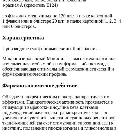
красная A (краситель Е124)
во флаконах стеклянных по 120 шт.; в пачке картонной
1 флакон или в блистере 20 шт.; в пачке картонной 1, 2, 3, 4
или 6 блистеров.
Характеристика
Производное сульфонилмочевины II поколения.
Микронизированный Манинил — высокотехнологичная
измельченная особым образом форма глибенкламида,
обеспечивающая оптимальный фармакокинетический и
фармакодинамический профиль.
Фармакологическое действие
Обладает панкреатическим и экстрапанкреатическим
эффектами. Панкреатическая активность проявляется в
стимуляции выработки инсулина бета-клетками
поджелудочной железы, экстрапанкреатическая — в
увеличении чувствительности инсулиновых рецепторов
тканей-мишеней (за счет стимуляции тирозинкиназы) к
инсулину, подавлении глюконеогенеза и гликогенолиза в