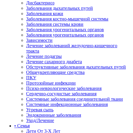
Дисбактериоз
Заболевания дыхательных путей
Заболевания кожи
Заболевания костно-мышечной системы
Заболевания системы крови
Заболевания урогенитальных органов
Заболевания урогенитальных органов
Зависимости
Лечение заболеваний желудочно-кишечного
тракта
Лечение подагры
Лечение сахарного диабета
Обструктивные заболевания дыхательных путей
Общеукрепляющие средства
ПКУ
Протозойные инфекции
Психо-неврологические заболевания
Сердечно-сосудистые заболевания
Системные заболевания соединительной ткани
Системные инфекционные заболевания
Угревая сыпь
Эндокринные заболевания
Уход/Лечение
• Семья
Дети От 3-Х Лет