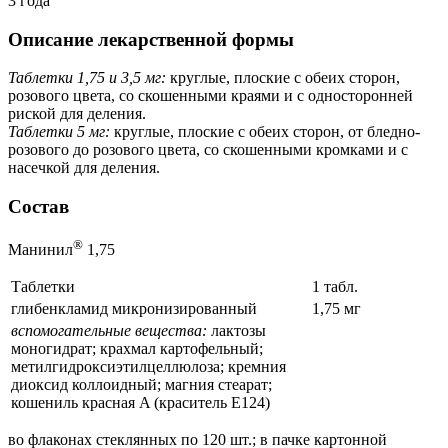
3 года
Описание лекарственной формы
Таблетки 1,75 и 3,5 мг:
круглые, плоские с обеих сторон,
розового цвета, со скошенными краями и с односторонней
риской для деления.
Таблетки 5 мг:
круглые, плоские с обеих сторон, от бледно-
розового до розового цвета, со скошенными кромками и с
насечкой для деления.
Состав
®
Манинил
1,75
Таблетки
1 табл.
глибенкламид микронизированный
1,75 мг
вспомогательные вещества:
лактозы
моногидрат; крахмал картофельный;
метилгидроксиэтилцеллюлоза; кремния
диоксид коллоидный; магния стеарат;
кошениль красная A (краситель Е124)
во флаконах стеклянных по 120 шт.; в пачке картонной