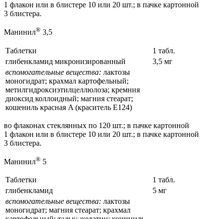
1 флакон или в блистере 10 или 20 шт.; в пачке картонной
3 блистера.
®
Манинил
3,5
Таблетки
1 табл.
глибенкламид микронизированный
3,5 мг
вспомогательные вещества:
лактозы
моногидрат; крахмал картофельный;
метилгидроксиэтилцеллюлоза; кремния
диоксид коллоидный; магния стеарат;
кошениль красная A (краситель Е124)
во флаконах стеклянных по 120 шт.; в пачке картонной
1 флакон или в блистере 10 или 20 шт.; в пачке картонной
3 блистера.
®
Манинил
5
Таблетки
1 табл.
глибенкламид
5 мг
вспомогательные вещества:
лактозы
моногидрат; магния стеарат; крахмал
картофельный; тальк; желатин; кошениль