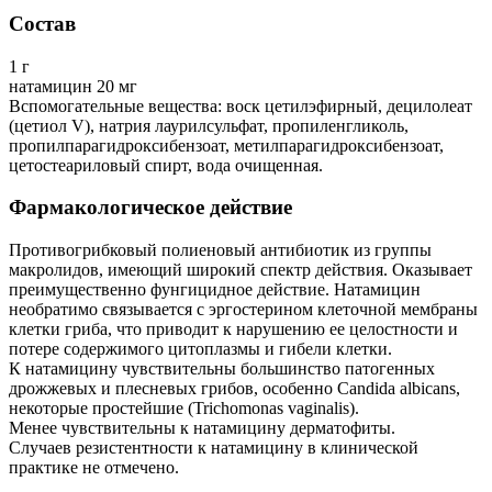
Состав
1 г
натамицин 20 мг
Вспомогательные вещества: воск цетилэфирный, децилолеат
(цетиол V), натрия лаурилсульфат, пропиленгликоль,
пропилпарагидроксибензоат, метилпарагидроксибензоат,
цетостеариловый спирт, вода очищенная.
Фармакологическое действие
Противогрибковый полиеновый антибиотик из группы
макролидов, имеющий широкий спектр действия. Оказывает
преимущественно фунгицидное действие. Натамицин
необратимо связывается с эргостерином клеточной мембраны
клетки гриба, что приводит к нарушению ее целостности и
потере содержимого цитоплазмы и гибели клетки.
К натамицину чувствительны большинство патогенных
дрожжевых и плесневых грибов, особенно Candida albicans,
некоторые простейшие (Trichomonas vaginalis).
Менее чувствительны к натамицину дерматофиты.
Случаев резистентности к натамицину в клинической
практике не отмечено.