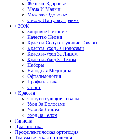
Женское Здоровье
Мама И Малыш
Мужское Здоровье
Сезон, Импульс, Травма
• ЗОЖ
Здоровое Питание
Качество Жизни
Красота Сопутствующие Товары
Красота-Уход За Волосами
Красота-Уход За Лицом
Красота-Уход За Телом
Наборы
Народная Медицина
Офтальмология
Профилактика
Спорт
• Красота
Сопутствующие Товары
Уход За Волосами
Уход За Лицом
Уход За Телом
Гигиена
Диагностика
Профилактическая ортопедия
Травматическая ортопедия