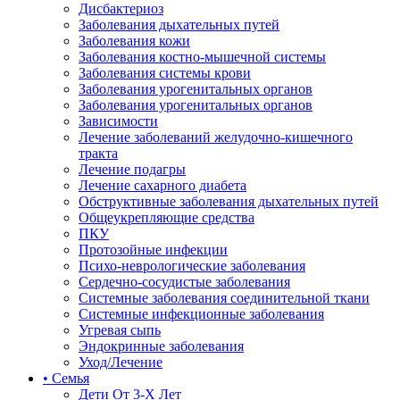
Дисбактериоз
Заболевания дыхательных путей
Заболевания кожи
Заболевания костно-мышечной системы
Заболевания системы крови
Заболевания урогенитальных органов
Заболевания урогенитальных органов
Зависимости
Лечение заболеваний желудочно-кишечного
тракта
Лечение подагры
Лечение сахарного диабета
Обструктивные заболевания дыхательных путей
Общеукрепляющие средства
ПКУ
Протозойные инфекции
Психо-неврологические заболевания
Сердечно-сосудистые заболевания
Системные заболевания соединительной ткани
Системные инфекционные заболевания
Угревая сыпь
Эндокринные заболевания
Уход/Лечение
• Семья
Дети От 3-Х Лет