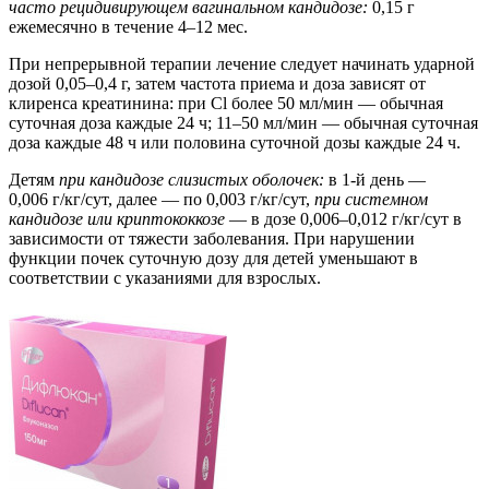
часто рецидивирующем вагинальном кандидозе:
0,15 г
ежемесячно в течение 4–12 мес.
При непрерывной терапии лечение следует начинать ударной
дозой 0,05–0,4 г, затем частота приема и доза зависят от
клиренса креатинина: при Cl более 50 мл/мин — обычная
суточная доза каждые 24 ч; 11–50 мл/мин — обычная суточная
доза каждые 48 ч или половина суточной дозы каждые 24 ч.
Детям
при кандидозе слизистых оболочек:
в 1-й день —
0,006 г/кг/сут, далее — по 0,003 г/кг/сут,
при системном
кандидозе или криптококкозе
— в дозе 0,006–0,012 г/кг/сут в
зависимости от тяжести заболевания. При нарушении
функции почек суточную дозу для детей уменьшают в
соответствии с указаниями для взрослых.