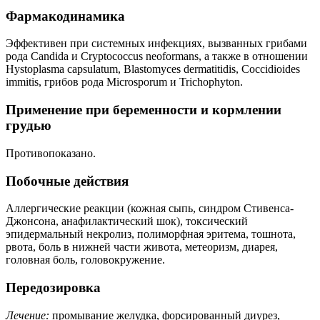
Фармакодинамика
Эффективен при системных инфекциях, вызванных грибами
рода Candida и Cryptococcus neoformans, а также в отношении
Hystoplasma capsulatum, Blastomyces dermatitidis, Coccidioides
immitis, грибов рода Microsporum и Trichophyton.
Применение при беременности и кормлении
грудью
Противопоказано.
Побочные действия
Аллергические реакции (кожная сыпь, синдром Стивенса-
Джонсона, анафилактический шок), токсический
эпидермальный некролиз, полиморфная эритема, тошнота,
рвота, боль в нижней части живота, метеоризм, диарея,
головная боль, головокружение.
Передозировка
Лечение:
промывание желудка, форсированный диурез,