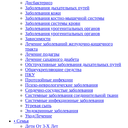
Дисбактериоз
Заболевания дыхательных путей
Заболевания кожи
Заболевания костно-мышечной системы
Заболевания системы крови
Заболевания урогенитальных органов
Заболевания урогенитальных органов
Зависимости
Лечение заболеваний желудочно-кишечного
тракта
Лечение подагры
Лечение сахарного диабета
Обструктивные заболевания дыхательных путей
Общеукрепляющие средства
ПКУ
Протозойные инфекции
Психо-неврологические заболевания
Сердечно-сосудистые заболевания
Системные заболевания соединительной ткани
Системные инфекционные заболевания
Угревая сыпь
Эндокринные заболевания
Уход/Лечение
• Семья
Дети От 3-Х Лет