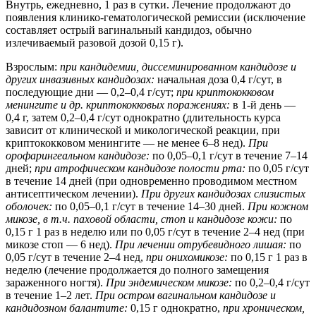
Внутрь, ежедневно, 1 раз в сутки. Лечение продолжают до
появления клинико-гематологической ремиссии (исключение
составляет острый вагинальный кандидоз, обычно
излечиваемый разовой дозой 0,15 г).
Взрослым:
при кандидемии, диссеминированном кандидозе и
других инвазивных кандидозах:
начальная доза 0,4 г/сут, в
последующие дни — 0,2–0,4 г/сут;
при криптококковом
менингите и др. криптококковых поражениях:
в 1-й день —
0,4 г, затем 0,2–0,4 г/сут однократно (длительность курса
зависит от клинической и микологической реакции, при
криптококковом менингите — не менее 6–8 нед).
При
орофарингеальном кандидозе:
по 0,05–0,1 г/сут в течение 7–14
дней;
при атрофическом кандидозе полости рта:
по 0,05 г/сут
в течение 14 дней (при одновременно проводимом местном
антисептическом лечении).
При других кандидозах слизистых
оболочек:
по 0,05–0,1 г/сут в течение 14–30 дней.
При кожном
микозе, в т.ч. паховой области, стоп и кандидозе кожи:
по
0,15 г 1 раз в неделю или по 0,05 г/сут в течение 2–4 нед (при
микозе стоп — 6 нед).
При лечении отрубевидного лишая:
по
0,05 г/сут в течение 2–4 нед,
при онихомикозе:
по 0,15 г 1 раз в
неделю (лечение продолжается до полного замещения
зараженного ногтя).
При эндемическом микозе:
по 0,2–0,4 г/сут
в течение 1–2 лет.
При остром вагинальном кандидозе и
кандидозном балантите:
0,15 г однократно,
при хроническом,