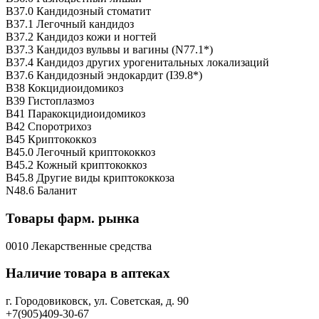
B37.0 Кандидозный стоматит
B37.1 Легочный кандидоз
B37.2 Кандидоз кожи и ногтей
B37.3 Кандидоз вульвы и вагины (N77.1*)
B37.4 Кандидоз других урогенитальных локализаций
B37.6 Кандидозный эндокардит (I39.8*)
B38 Кокцидиоидомикоз
B39 Гистоплазмоз
B41 Паракокцидиоидомикоз
B42 Споротрихоз
B45 Криптококкоз
B45.0 Легочный криптококкоз
B45.2 Кожный криптококкоз
B45.8 Другие виды криптококкоза
N48.6 Баланит
Товары фарм. рынка
0010 Лекарственные средства
Наличие товара в аптеках
г. Городовиковск, ул. Советская, д. 90
+7(905)409-30-67