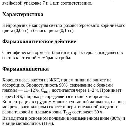
ячейковой упаковке 7 и 1 шт. соответственно.
Характеристика
Непрозрачные капсулы светло-розового/розовато-коричневого
цвета (0,05 г) и белого цвета (0,15 г).
Фармакологическое действие
Специфически тормозит биосинтез эргостерола, входящего в
состав клеточной мембраны гриба.
Фармакокинетика
Хорошо всасывается из ЖКТ, прием пищи не влияет на
абсорбцию. Биодоступность 90%, связывание с белками
плазмы — 11–12%. C
достигается через 1–2 ч. Проникает
max
через ГЭБ, широко распределяется в тканях и органах.
Концентрация в грудном молоке, суставной жидкости, слюне,
мокроте, вагинальном секрете и перитонеальной жидкости
равна таковой в плазме крови. Т
составляет 30 ч.
1/2
Выводится в основном почками в неизмененном виде (80%) и
в виде метаболитов (11%).