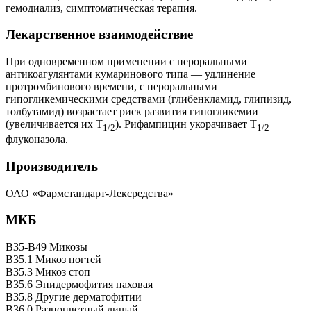
гемодиализ, симптоматическая терапия.
Лекарственное взаимодействие
При одновременном применении с пероральными
антикоагулянтами кумаринового типа — удлинение
протромбинового времени, с пероральными
гипогликемическими средствами (глибенкламид, глипизид,
толбутамид) возрастает риск развития гипогликемии
(увеличивается их Т
). Рифампицин укорачивает Т
1/2
1/2
флуконазола.
Производитель
ОАО «Фармстандарт-Лексредства»
МКБ
B35-B49 Микозы
B35.1 Микоз ногтей
B35.3 Микоз стоп
B35.6 Эпидермофития паховая
B35.8 Другие дерматофитии
B36.0 Разноцветный лишай