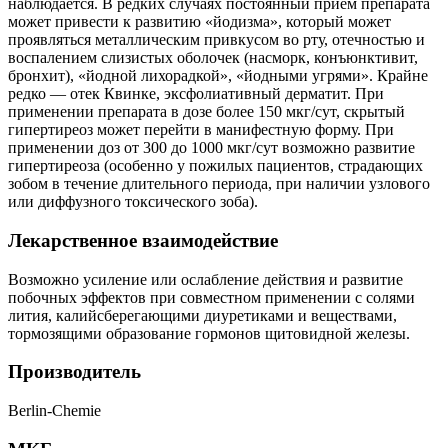
наблюдается. В редких случаях постоянный прием препарата
может привести к развитию «йодизма», который может
проявляться металлическим привкусом во рту, отечностью и
воспалением слизистых оболочек (насморк, конъюнктивит,
бронхит), «йодной лихорадкой», «йодными угрями». Крайне
редко — отек Квинке, эксфолиативный дерматит. При
применении препарата в дозе более 150 мкг/сут, скрытый
гипертиреоз может перейти в манифестную форму. При
применении доз от 300 до 1000 мкг/сут возможно развитие
гипертиреоза (особенно у пожилых пациентов, страдающих
зобом в течение длительного периода, при наличии узлового
или диффузного токсического зоба).
Лекарственное взаимодействие
Возможно усиление или ослабление действия и развитие
побочных эффектов при совместном применении с солями
лития, калийсберегающими диуретиками и веществами,
тормозящими образование гормонов щитовидной железы.
Производитель
Berlin-Chemie