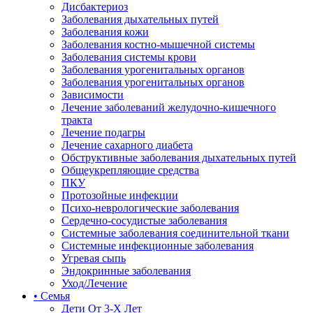
Дисбактериоз
Заболевания дыхательных путей
Заболевания кожи
Заболевания костно-мышечной системы
Заболевания системы крови
Заболевания урогенитальных органов
Заболевания урогенитальных органов
Зависимости
Лечение заболеваний желудочно-кишечного
тракта
Лечение подагры
Лечение сахарного диабета
Обструктивные заболевания дыхательных путей
Общеукрепляющие средства
ПКУ
Протозойные инфекции
Психо-неврологические заболевания
Сердечно-сосудистые заболевания
Системные заболевания соединительной ткани
Системные инфекционные заболевания
Угревая сыпь
Эндокринные заболевания
Уход/Лечение
• Семья
Дети От 3-Х Лет