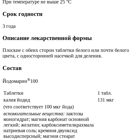
При температуре не выше 25 °C
Срок годности
3 года
Описание лекарственной формы
Плоские с обеих сторон таблетки белого или почти белого
цвета, с односторонней насечкой для деления.
Состав
®
Йодомарин
100
Таблетки
1 табл.
калия йодид
131 мкг
(что соответствует 100 мкг йода)
вспомогательные вещества:
лактозы
моногидрат; магния карбонат основной
легкий; желатин; карбоксиметилкрахмала
натриевая соль; кремния двуоксид
высодисперсный; магния стеарат