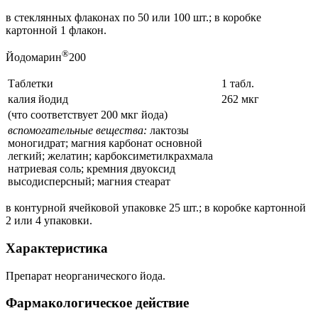
в стеклянных флаконах по 50 или 100 шт.; в коробке
картонной 1 флакон.
®
Йодомарин
200
Таблетки
1 табл.
калия йодид
262 мкг
(что соответствует 200 мкг йода)
вспомогательные вещества:
лактозы
моногидрат; магния карбонат основной
легкий; желатин; карбоксиметилкрахмала
натриевая соль; кремния двуоксид
высодисперсный; магния стеарат
в контурной ячейковой упаковке 25 шт.; в коробке картонной
2 или 4 упаковки.
Характеристика
Препарат неорганического йода.
Фармакологическое действие